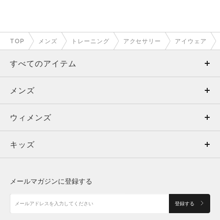
TOP
メンズ
トレーニング
アクセサリー
アイウェア
すべてのアイテム
メンズ
メンズ
ウィメンズ
トップス
ウィメンズ
キッズ
トップス
ボトムス
キッズ
トップス
ボトムス
シューズ
シューズ
メールマガジンに登録する
ボトムス
シューズ
アクセサリー
アクセサリー
登録する