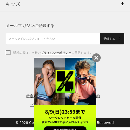
キッズ
トップス
ボトムス
キッズ
トップス
ボトムス
シューズ
シューズ
メールマガジンに登録する
ボトムス
シューズ
アクセサリー
アクセサリー
登録する
シューズ
アクセサリー
購読の際は、当社の
プライバシーポリシー
に同意します。
アクセサリー
スポーツブラ
レギンス＆タイツ
特定商取引法に基づく通販の表記
会員規約
プライバシーポリシー
© 2026 Copyright DOME Corporation. All Rights Reserved.