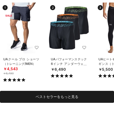
1
2
3
SALE
UAクール プロ ショーツ
UAパフォーマンステック
UAヒート
（トレーニング/MEN）
6インチ アンダーウェア
ギンス（ト
（3枚セット）（トレーニ
EN）
￥4,543
￥6,490
￥5,500
ング/MEN）
￥6,490
ベストセラーをもっと見る