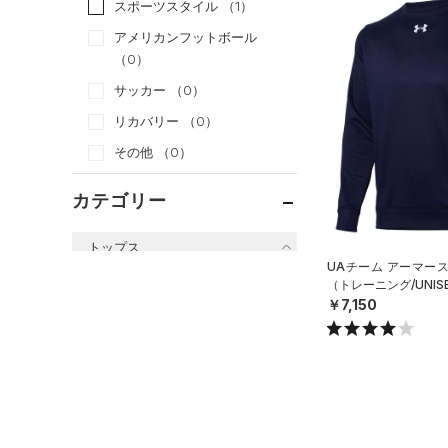
スポーツスタイル
（1）
アメリカンフットボール
（0）
サッカー
（0）
リカバリー
（0）
その他
（0）
カテゴリー
トップス
UAチーム アーマー
すべてのトップス
（トレーニング/UNIS
￥7,150
（62）
ベースレイヤー
（95）
Tシャツ
（33）
タンクトップ
（10）
ポロシャツ