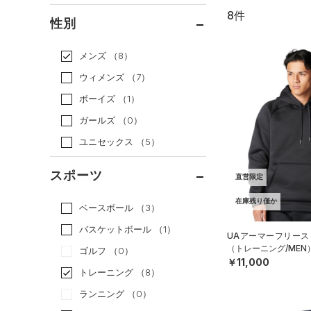
8件
通常価格
（8）
性別
セール
（0）
メンズ
（8）
ウィメンズ
（7）
ボーイズ
（1）
ガールズ
（0）
ユニセックス
（5）
スポーツ
直営限定
在庫残り僅か
ベースボール
（3）
バスケットボール
（1）
UAアーマーフリース
（トレーニング/MEN
ゴルフ
（0）
￥11,000
トレーニング
（8）
ランニング
（0）