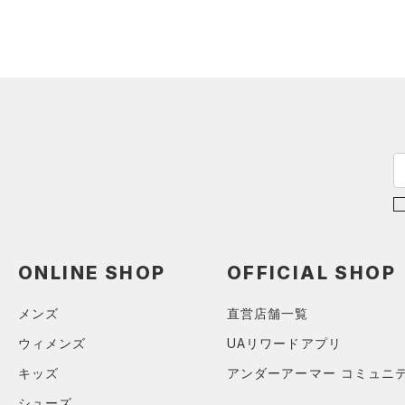
（15）
ロングTシャツ
（8）
パーカー&トレーナー
（20）
ジャケット
（13）
ジャージ
（1）
ベスト
（1）
ダウン・コート
（0）
スポーツブラ
（0）
セットアップ
（0）
スイムウェア
ONLINE SHOP
OFFICIAL SHOP
ボトムス
メンズ
直営店舗一覧
アクセサリー
すべてのボトムス
シューズ
ウィメンズ
UAリワードアプリ
すべてのアクセサリー
（21）
レギンス&タイツ
キッズ
アンダーアーマー コミュニ
すべてのシューズ
（26）
バックパック
（64）
ショートパンツ
サイズ
シューズ
（7）
スポーツシューズ
ショルダー＆トートバッグ