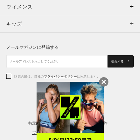
ウィメンズ
トップス
ウィメンズ
キッズ
トップス
ボトムス
キッズ
トップス
ボトムス
シューズ
シューズ
メールマガジンに登録する
ボトムス
シューズ
アクセサリー
アクセサリー
登録する
シューズ
アクセサリー
購読の際は、当社の
プライバシーポリシー
に同意します。
アクセサリー
スポーツブラ
レギンス＆タイツ
特定商取引法に基づく通販の表記
会員規約
プライバシーポリシー