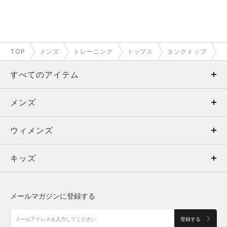
TOP
メンズ
トレーニング
トップス
タンクトップ
すべてのアイテム
メンズ
メンズ
ウィメンズ
トップス
ウィメンズ
キッズ
トップス
ボトムス
キッズ
トップス
ボトムス
シューズ
シューズ
メールマガジンに登録する
ボトムス
シューズ
アクセサリー
アクセサリー
登録する