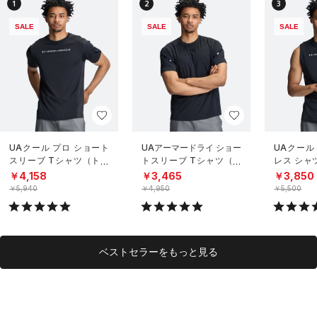
1
2
3
SALE
SALE
SALE
UAクール プロ ショート
UAアーマードライ ショー
UAクール
スリーブ Tシャツ（トレ
トスリーブ Tシャツ（ト
レス シャ
ーニング/MEN）
レーニング/MEN）
グ/MEN）
￥4,158
￥3,465
￥3,850
￥5,940
￥4,950
￥5,500
ベストセラーをもっと見る