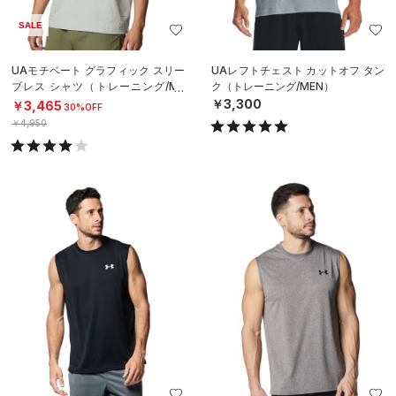
SALE
UAモチベート グラフィック スリー
UAレフトチェスト カットオフ タン
ブレス シャツ（トレーニング/ME
ク（トレーニング/MEN）
N）
￥3,300
￥3,465
30%OFF
￥4,950