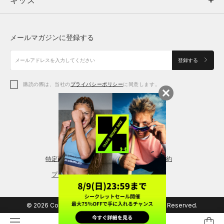
キッズ
トップス
ボトムス
キッズ
トップス
ボトムス
シューズ
シューズ
メールマガジンに登録する
ボトムス
シューズ
アクセサリー
アクセサリー
登録する
シューズ
アクセサリー
購読の際は、当社の
プライバシーポリシー
に同意します。
アクセサリー
スポーツブラ
レギンス＆タイツ
特定商取引法に基づく通販の表記
会員規約
プライバシーポリシー
© 2026 Copyright DOME Corporation. All Rights Reserved.