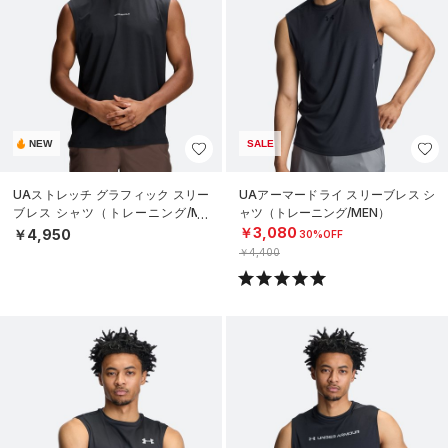
NEW
SALE
UAストレッチ グラフィック スリー
UAアーマードライ スリーブレス シ
ブレス シャツ（トレーニング/ME
ャツ（トレーニング/MEN）
N）
￥3,080
￥4,950
30%OFF
￥4,400