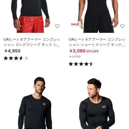
SALE
UAヒートギアアーマー コンプレッ
UAヒートギアアーマー コンプレッ
ション ロングスリーブ モック シャ
ション ショートスリーブ モックネ
ツ（トレーニング/MEN）
ック シャツ（トレーニング/MEN）
￥4,950
￥3,080
30%OFF
￥4,400