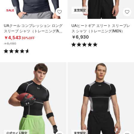
SALE
直営限定
UAクール コンプレッション ロング
UAヒートギア エリート スリーブレ
スリーブ シャツ（トレーニング/ME
ス シャツ（トレーニング/MEN）
N）
￥6,930
￥4,543
30%OFF
￥6,490
公式サイト限定
直営限定