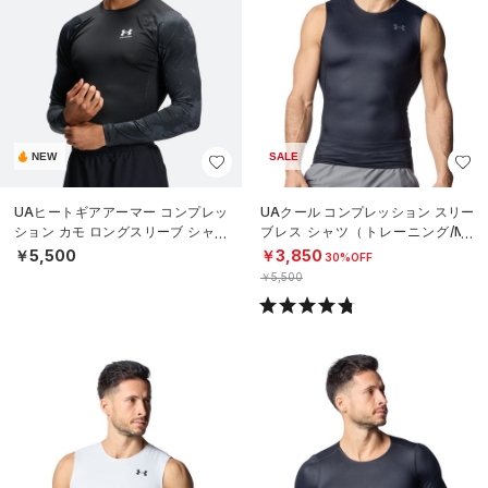
NEW
SALE
UAヒートギアアーマー コンプレッ
UAクール コンプレッション スリー
ション カモ ロングスリーブ シャツ
ブレス シャツ（トレーニング/ME
（トレーニング/MEN）
N）
￥5,500
￥3,850
30%OFF
￥5,500