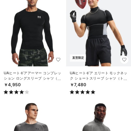
直営限定
UAヒートギアアーマー コンプレッ
UAヒートギア エリート モックネッ
ション ロングスリーブ シャツ（ト
ク ショートスリーブ シャツ（トレ
レーニング/MEN）
ーニング/MEN）
￥4,950
￥7,480