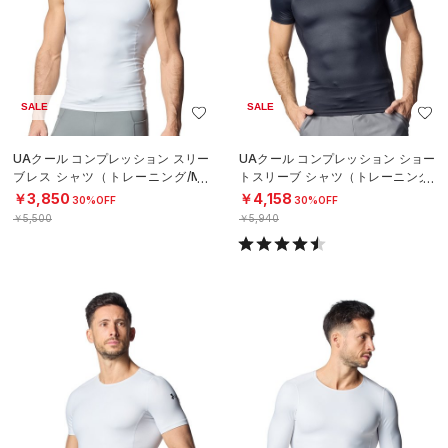
SALE
SALE
UAクール コンプレッション スリー
UAクール コンプレッション ショー
ブレス シャツ（トレーニング/ME
トスリーブ シャツ（トレーニング/
N）
MEN）
￥3,850
￥4,158
30%OFF
30%OFF
￥5,500
￥5,940