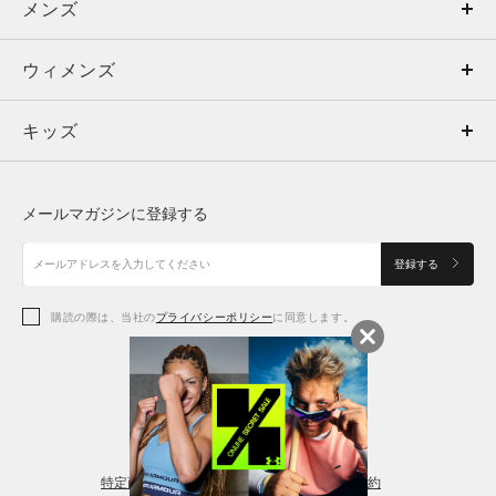
メンズ
メンズ
ウィメンズ
トップス
ウィメンズ
キッズ
トップス
ボトムス
キッズ
トップス
ボトムス
シューズ
シューズ
メールマガジンに登録する
ボトムス
シューズ
アクセサリー
アクセサリー
登録する
シューズ
アクセサリー
購読の際は、当社の
プライバシーポリシー
に同意します。
アクセサリー
スポーツブラ
レギンス＆タイツ
特定商取引法に基づく通販の表記
会員規約