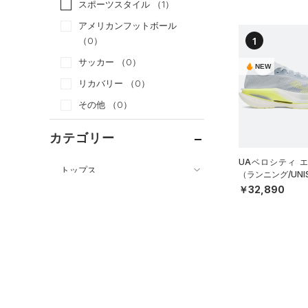
スポーツスタイル
（1）
アメリカンフットボール
1
（0）
サッカー
（0）
NEW
リカバリー
（0）
その他
（0）
カテゴリー
UAベロシティ 
トップス
（ランニング/UNI
￥32,890
ボトムス
すべてのトップス
アクセサリー
すべてのボトムス
（0）
ベースレイヤー
シューズ
すべてのアクセサリー
（0）
レギンス&タイツ
（0）
Tシャツ
すべてのシューズ
（0）
バックパック
（0）
ショートパンツ
（0）
タンクトップ
（0）
スポーツシューズ
ショルダー＆トートバッグ
（0）
パンツ(ロングパンツ)
（0）
ポロシャツ
（0）
（0）
スパイク
（0）