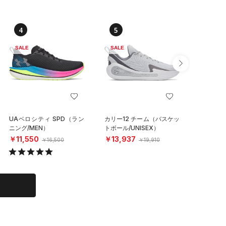
4
5
6
SALE
SALE
SALE
UAベロシティ SPD（ラン
カリー12 チーム（バスケッ
UAイグ
ニング/MEN）
トボール/UNISEX）
クス（ラ
N）
￥11,550
￥13,937
￥4,15
￥16,500
￥19,910