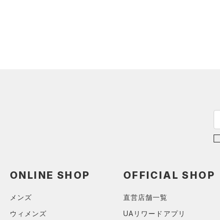
スウェット＆フリース
（0）
ロングTシャツ
（0）
サックパック
スポーツスタイルシューズ
（0）
アンダーウェア
（0）
パーカー&トレーナー
（0）
（0）
ウェストバッグ
（0）
スカート
（0）
ジャケット
（0）
サンダル
（0）
ダッフルバッグ
（0）
スイムウェア
（0）
ジャージ
（0）
キャップ＆ビーニー
サイズ
（0）
ベスト
（0）
ベルト
（0）
ダウン・コート
16.5
（0）
グローブ・手袋
カラー
（0）
スポーツブラ
17.0
（0）
アイウェア
（0）
セットアップ
17.5
リストバンド＆ヘッドバンド
ブラック
ホワイト
ブラウン
グリーン
（0）
18.0
（0）
スイムウェア
18.5
（0）
スポーツマスク
19.0
ブルー
パープル
レッド
イエロー
（0）
ソックス
ONLINE SHOP
OFFICIAL SHOP
19.5
（0）
ネックウォーマー
20.0
メンズ
直営店舗一覧
オレンジ
その他
（0）
スリーブ
20.5
ウィメンズ
UAリワードアプリ
（0）
タオル