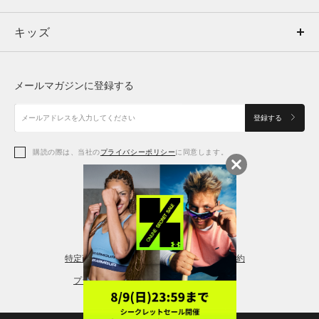
キッズ
トップス
ボトムス
キッズ
トップス
ボトムス
シューズ
シューズ
メールマガジンに登録する
ボトムス
シューズ
アクセサリー
アクセサリー
登録する
シューズ
アクセサリー
購読の際は、当社の
プライバシーポリシー
に同意します。
アクセサリー
スポーツブラ
レギンス＆タイツ
特定商取引法に基づく通販の表記
会員規約
プライバシーポリシー