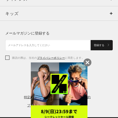
キッズ
トップス
ボトムス
キッズ
トップス
ボトムス
シューズ
シューズ
メールマガジンに登録する
ボトムス
シューズ
アクセサリー
アクセサリー
登録する
シューズ
アクセサリー
購読の際は、当社の
プライバシーポリシー
に同意します。
アクセサリー
スポーツブラ
レギンス＆タイツ
特定商取引法に基づく通販の表記
会員規約
プライバシーポリシー