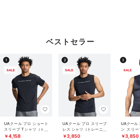
ベストセラー
1
2
3
SALE
SALE
SALE
UAクール プロ ショート
UAクール プロ スリーブ
UAクール
スリーブ Tシャツ（トレ
レス シャツ（トレーニン
ン スリー
ーニング/MEN）
グ/MEN）
（トレーニ
￥4,158
￥3,850
￥3,850