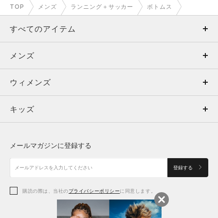
TOP
メンズ
ランニング＋サッカー
ボトムス
すべてのアイテム
メンズ
メンズ
ウィメンズ
トップス
ウィメンズ
キッズ
トップス
ボトムス
キッズ
トップス
ボトムス
シューズ
シューズ
メールマガジンに登録する
ボトムス
シューズ
アクセサリー
アクセサリー
登録する
シューズ
アクセサリー
購読の際は、当社の
プライバシーポリシー
に同意します。
アクセサリー