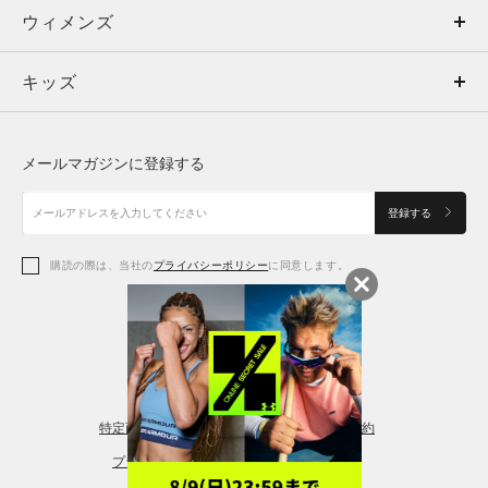
ウィメンズ
トップス
ウィメンズ
キッズ
トップス
ボトムス
キッズ
トップス
ボトムス
シューズ
シューズ
メールマガジンに登録する
ボトムス
シューズ
アクセサリー
アクセサリー
登録する
シューズ
アクセサリー
購読の際は、当社の
プライバシーポリシー
に同意します。
アクセサリー
スポーツブラ
レギンス＆タイツ
特定商取引法に基づく通販の表記
会員規約
プライバシーポリシー