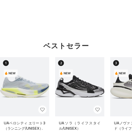
ベストセラー
1
2
3
NEW
NEW
NEW
UAベロシティ エリート3
UAソラ（ライフスタイ
UAノヴァ
（ランニング/UNISEX）
ル/UNISEX）
ド（ライフス