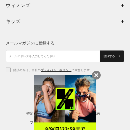
ウィメンズ
トップス
ウィメンズ
キッズ
トップス
ボトムス
キッズ
トップス
ボトムス
シューズ
シューズ
メールマガジンに登録する
ボトムス
シューズ
アクセサリー
アクセサリー
登録する
シューズ
アクセサリー
購読の際は、当社の
プライバシーポリシー
に同意します。
アクセサリー
スポーツブラ
レギンス＆タイツ
特定商取引法に基づく通販の表記
会員規約
プライバシーポリシー