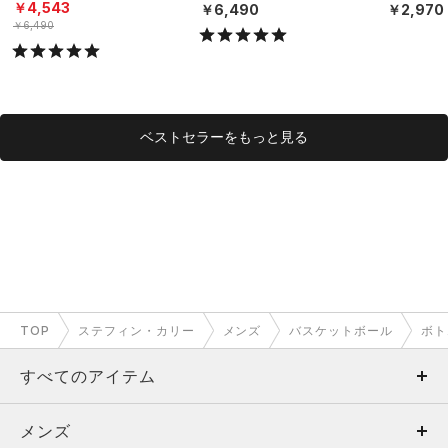
（3枚セット）（トレーニ
ダーウェ
￥4,543
￥6,490
￥2,970
ング/MEN）
グ/MEN）
￥6,490
ベストセラーをもっと見る
TOP
ステフィン・カリー
メンズ
バスケットボール
ボト
すべてのアイテム
メンズ
メンズ