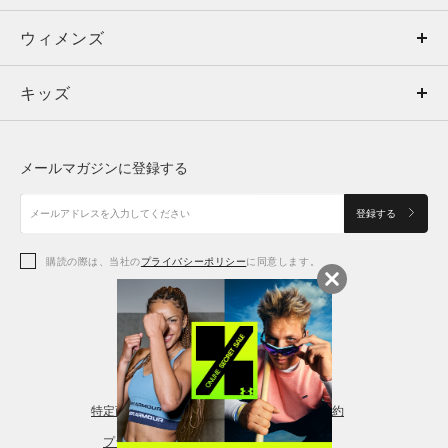
ウィメンズ
トップス
ウィメンズ
キッズ
トップス
ボトムス
キッズ
トップス
ボトムス
シューズ
シューズ
メールマガジンに登録する
ボトムス
シューズ
アクセサリー
アクセサリー
登録する
シューズ
アクセサリー
購読の際は、当社の
プライバシーポリシー
に同意します。
アクセサリー
スポーツブラ
レギンス＆タイツ
特定商取引法に基づく通販の表記
会員規約
プライバシーポリシー