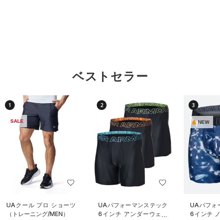
ベストセラー
1
2
3
SALE
NEW
UAクール プロ ショーツ
UAパフォーマンステック
UAパフォ
（トレーニング/MEN）
6インチ アンダーウェア
6インチ 