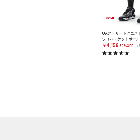
HOVR(ホバー)
（0）
（0）
グローブ・手袋
M
オレンジ
その他
在庫あり
CHARGED(チャージド)
（0）
（0）
アイウェア
L
SALE
MICRO G(マイクロＧ)
（0）
リストバンド＆ヘッドバンド
限定
XL
UAストリートクエス
（0）
TRIBASE(トライベース)
2XL
ツ（バスケットボール/
（0）
直営限定
（0）
（0）
スポーツマスク
￥4,158
コレクション
30%OFF
￥
3XL
RUSH(ラッシュ)
（0）
公式サイト限定
（0）
（9）
ソックス
4XL
プロジェクトロック
（0）
ISO-CHILL(アイソチル)
（0）
在庫残りわずか
（0）
5XL
（0）
ネックウォーマー
ステフィン・カリー
（0）
Tech(テック)
（0）
6XL
（0）
スリーブ
アジア限定
（0）
COLDGEAR ARMOUR(コール
0
（0）
ドギアアーマー)
タオル
（0）
2
HEATGEAR ARMOUR(ヒート
（0）
ボール
4
ギアアーマー)
（0）
（0）
イヤホン＆ヘッドホン
6
STORM(ストーム)
（2）
（0）
ウォーターボトル
8
COLDGEAR INFRARED(コー
（0）
その他
ルドギアインフラレッド)
30
（0）