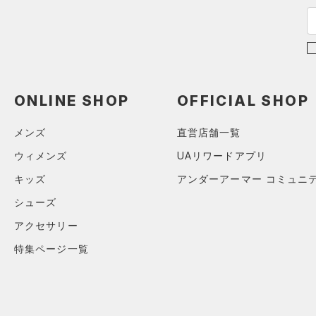
32
AUXETIC(オーゼティック)
34
（0）
36
Charged Cotton(チャージド
38
コットン)
（0）
40
Rival Fleece(ライバルフリー
ONLINE SHOP
OFFICIAL SHOP
ス)
（0）
30X30
Armour Fleece(アーマーフリ
30X32
メンズ
直営店舗一覧
ース)
（0）
30X34
ウィメンズ
UAリワードアプリ
30X36
キッズ
アンダーアーマー コミュニ
32X30
シューズ
32X32
アクセサリー
32X34
特集ページ一覧
32X36
34X30
34X32