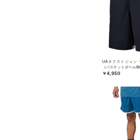
スウェット＆フリース
（0）
ロングTシャツ
（0）
アンダーウェア
（1）
パーカー&トレーナー
（0）
スカート
（0）
ジャケット
（0）
スイムウェア
（1）
ジャージ
（0）
ベスト
アクセサリー
シューズ
（0）
ダウン・コート
すべてのアクセサリー
UAネクストジェン 
（0）
スポーツブラ
すべてのシューズ
（1）
バックパック
（バスケットボール/M
サイズ
￥4,950
（0）
（3）
セットアップ
スポーツシューズ
ショルダー＆トートバッグ
（0）
YXS(120cm)
カラー
（0）
（0）
スイムウェア
スパイク
YS(130cm)
（2）
サックパック
スポーツスタイルシューズ
YM(140cm)
（0）
価格
（0）
ウェストバッグ
ブラック
ホワイト
ブラウン
グリーン
YL(150cm)
（0）
サンダル
（0）
ダッフルバッグ
テクノロジー
YXL(160cm)
（0）
キャップ＆ビーニー
～
円
円
XS
ブルー
パープル
レッド
イエロー
（0）
FLOW(フロー)
（0）
ベルト
在庫
S