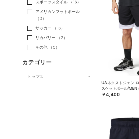
スポーツスタイル
（16）
アメリカンフットボール
（0）
サッカー
（16）
リカバリー
（2）
その他
（0）
カテゴリー
トップス
UAネクストジェン 
ボトムス
すべてのトップス
スケットボール/MEN
￥4,400
すべてのボトムス
（2）
ベースレイヤー
（3）
レギンス&タイツ
（19）
Tシャツ
（13）
ショートパンツ
（4）
タンクトップ
（3）
パンツ(ロングパンツ)
（0）
ポロシャツ
（0）