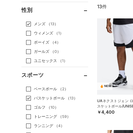
13件
通常価格
（8）
性別
セール
（5）
メンズ
（13）
ウィメンズ
（1）
ボーイズ
（4）
ガールズ
（0）
ユニセックス
（1）
スポーツ
NEW
ベースボール
（2）
バスケットボール
（13）
UAネクストジェン 
スケットボール/UNIS
ゴルフ
（10）
￥4,400
トレーニング
（59）
ランニング
（4）