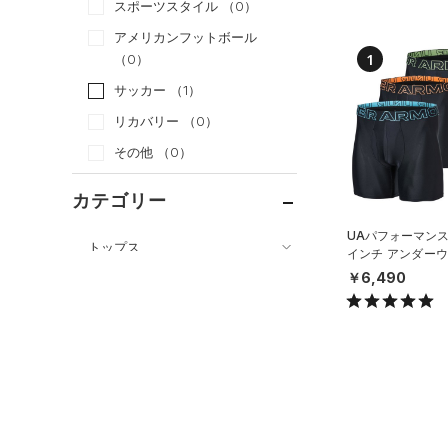
スポーツスタイル
（0）
アメリカンフットボール
1
（0）
サッカー
（1）
リカバリー
（0）
その他
（0）
カテゴリー
UAパフォーマンス
トップス
インチ アンダーウ
枚セット）（トレ
ボトムス
￥6,490
すべてのトップス
MEN）
すべてのボトムス
（0）
ベースレイヤー
（0）
レギンス&タイツ
（1）
Tシャツ
（0）
ショートパンツ
（0）
タンクトップ
（0）
パンツ(ロングパンツ)
（0）
ポロシャツ
（0）