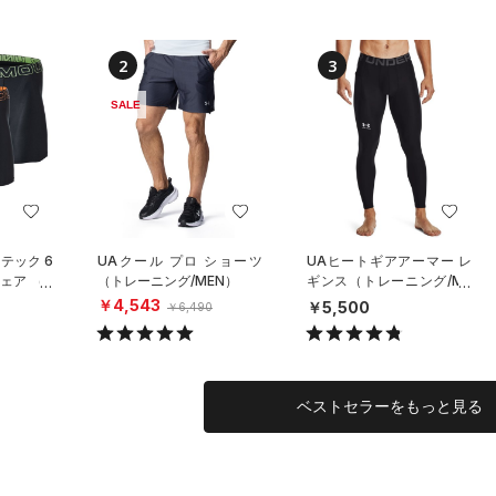
2
3
SALE
テック 6
UAクール プロ ショーツ
UAヒートギアアーマー レ
ェア （3
（トレーニング/MEN）
ギンス（トレーニング/ME
ーニング/
N）
￥4,543
￥5,500
￥6,490
ベストセラーをもっと見る