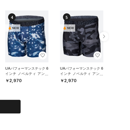
4
5
6
NEW
NEW
NEW
UAパフォーマンステック 6
UAパフォーマンステック 6
UAパフ
インチ ノベルティ アンダ
インチ ノベルティ アンダ
メッシュ
ーウェア（トレーニング/M
ーウェア（トレーニング/M
チ アン
￥2,970
￥2,970
￥6,93
EN）
EN）
ット）（
N）