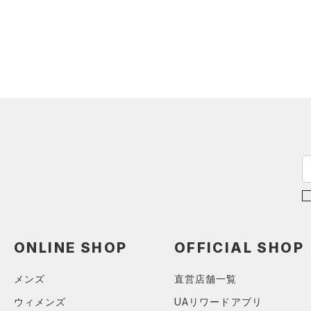
スウェット＆フリース
（0）
ロングTシャツ
（0）
アンダーウェア
（0）
パーカー&トレーナー
（0）
スカート
（0）
ジャケット
（0）
スイムウェア
（0）
ジャージ
（0）
ベスト
アクセサリー
シューズ
（0）
ダウン・コート
すべてのアクセサリー
（0）
スポーツブラ
すべてのシューズ
（0）
バックパック
サイズ
（0）
（0）
セットアップ
スポーツシューズ
ショルダー＆トートバッグ
（0）
カテゴリーを選択してください。
カラー
（0）
（0）
スイムウェア
スパイク
（0）
サックパック
スポーツスタイルシューズ
（0）
（0）
ウェストバッグ
ブラック
ホワイト
ブラウン
グリーン
ONLINE SHOP
OFFICIAL SHOP
（0）
サンダル
（0）
ダッフルバッグ
（0）
メンズ
直営店舗一覧
キャップ＆ビーニー
ブルー
パープル
レッド
イエロー
（0）
ウィメンズ
UAリワードアプリ
ベルト