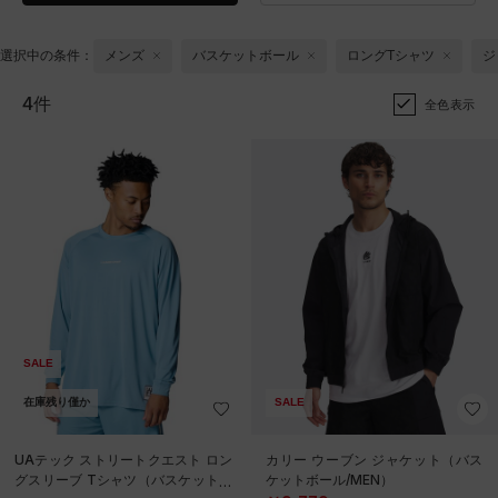
選択中の条件：
メンズ
バスケットボール
ロングTシャツ
ジ
4件
全色表示
SALE
在庫残り僅か
SALE
UAテック ストリートクエスト ロン
カリー ウーブン ジャケット（バス
グスリーブ Tシャツ（バスケットボ
ケットボール/MEN）