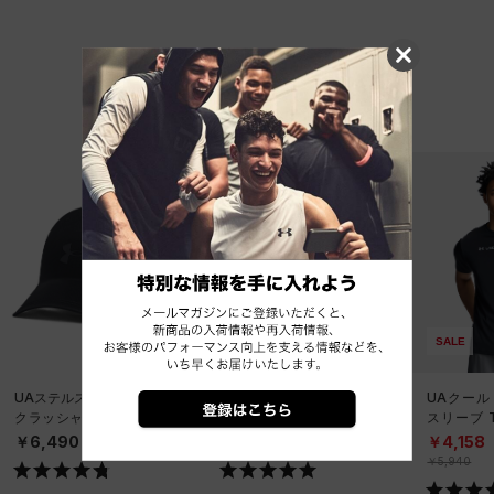
他のおすすめアイテム
SALE
UAステルスフォーム アン
UAパフォーマンステック
UAクール
クラッシャブル キャップ
6インチ ノベルティ アン
スリーブ 
（ライフスタイル/UNISE
ダーウェア（トレーニン
ーニング/
￥6,490
￥2,970
￥4,158
X）
グ/MEN）
￥5,940