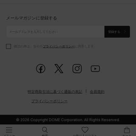
トップス
ボトムス
シューズ
シューズ
メールマガジンに登録する
ボトムス
シューズ
アクセサリー
アクセサリー
登録する
シューズ
アクセサリー
購読の際は、当社の
プライバシーポリシー
に同意します。
アクセサリー
スポーツブラ
レギンス＆タイツ
特定商取引法に基づく通販の表記
会員規約
プライバシーポリシー
© 2026 Copyright DOME Corporation. All Rights Reserved.
検索
お気に入りリスト
カート
メニュー