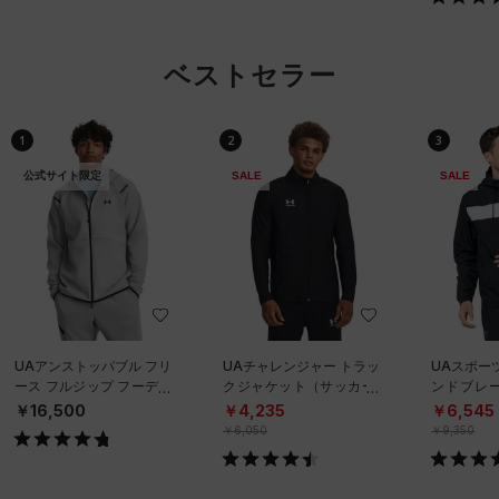
ベストセラー
1
2
3
公式サイト限定
SALE
SALE
UAアンストッパブル フリ
UAチャレンジャー トラッ
UAスポー
ース フルジップ フーディ
クジャケット（サッカー/
ンドブレ
ー（トレーニング/MEN）
MEN）
ニング/ME
￥16,500
￥4,235
￥6,545
￥6,050
￥9,350