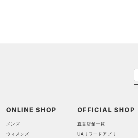
（0）
ロングTシャツ
（0）
パーカー&トレーナー
（0）
ジャケット
（0）
ジャージ
（0）
ベスト
（0）
ダウン・コート
（0）
スポーツブラ
（0）
セットアップ
（0）
スイムウェア
ボトムス
アクセサリー
ONLINE SHOP
OFFICIAL SHOP
すべてのボトムス
シューズ
すべてのアクセサリー
（0）
レギンス&タイツ
メンズ
直営店舗一覧
すべてのシューズ
（0）
バックパック
（0）
ショートパンツ
サイズ
ウィメンズ
UAリワードアプリ
（3）
スポーツシューズ
ショルダー＆トートバッグ