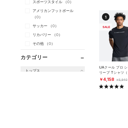
スポーツスタイル
（0）
アメリカンフットボール
1
（0）
サッカー
（0）
SALE
リカバリー
（0）
その他
（0）
カテゴリー
UAクール プロ 
トップス
リーブ Tシャツ
ング/MEN）
￥4,158
￥5,940
すべてのトップス
（0）
ベースレイヤー
（5）
Tシャツ
（2）
タンクトップ
（0）
ポロシャツ