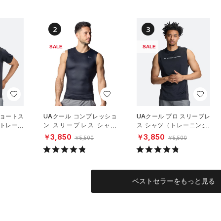
2
3
SALE
SALE
ショートス
UAクール コンプレッショ
UAクール プロ スリーブレ
（トレーニ
ン スリーブレス シャツ
ス シャツ（トレーニング/
（トレーニング/MEN）
MEN）
￥3,850
￥3,850
￥5,500
￥5,500
ベストセラーをもっと見る