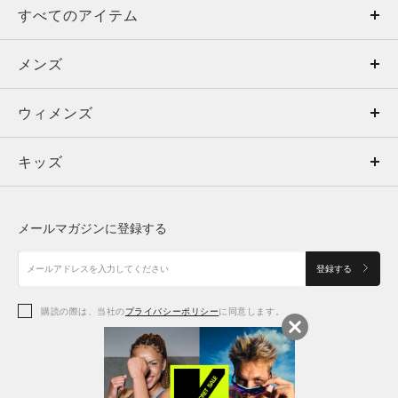
すべてのアイテム
メンズ
メンズ
ウィメンズ
トップス
ウィメンズ
キッズ
トップス
ボトムス
キッズ
トップス
ボトムス
シューズ
シューズ
メールマガジンに登録する
ボトムス
シューズ
アクセサリー
アクセサリー
登録する
シューズ
アクセサリー
購読の際は、当社の
プライバシーポリシー
に同意します。
アクセサリー
スポーツブラ