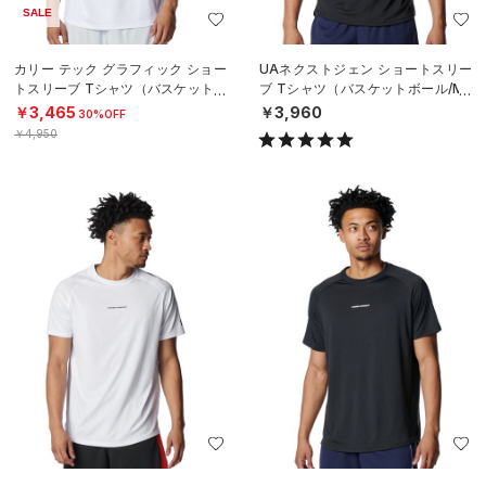
SALE
カリー テック グラフィック ショー
UAネクストジェン ショートスリー
トスリーブ Tシャツ（バスケットボ
ブ Tシャツ（バスケットボール/ME
ール/MEN）
N）
￥3,465
￥3,960
30%OFF
￥4,950