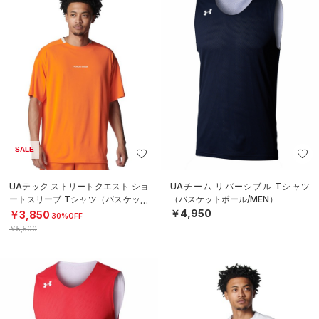
SALE
UAテック ストリートクエスト ショ
UAチーム リバーシブル Tシャツ
ートスリーブ Tシャツ（バスケット
（バスケットボール/MEN）
ボール/MEN）
￥4,950
￥3,850
30%OFF
￥5,500