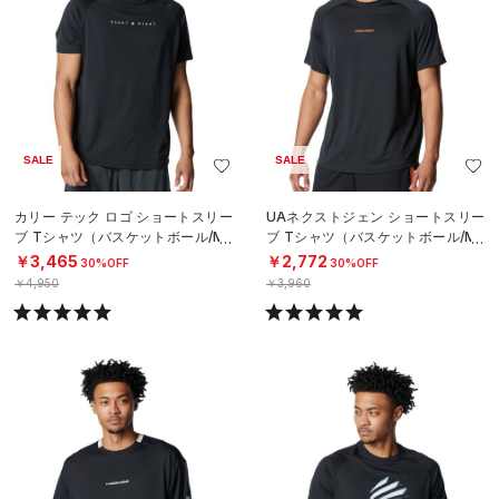
SALE
SALE
カリー テック ロゴ ショートスリー
UAネクストジェン ショートスリー
ブ Tシャツ（バスケットボール/ME
ブ Tシャツ（バスケットボール/ME
N）
N）
￥3,465
￥2,772
30%OFF
30%OFF
￥4,950
￥3,960