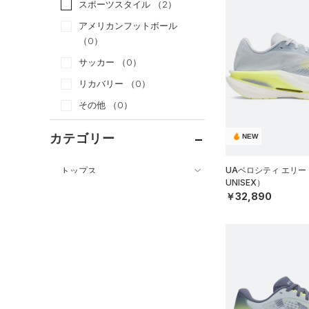
スポーツスタイル
（2）
アメリカンフットボール
（0）
サッカー
（0）
リカバリー
（0）
その他
（0）
カテゴリー
NEW
トップス
UAベロシティ エリー
UNISEX）
ボトムス
すべてのトップス
￥32,890
アクセサリー
すべてのボトムス
（2）
ベースレイヤー
シューズ
すべてのアクセサリー
（5）
レギンス&タイツ
（30）
Tシャツ
すべてのシューズ
（1）
バックパック
（17）
ショートパンツ
（11）
タンクトップ
（65）
スポーツシューズ
ショルダー＆トートバッグ
（4）
パンツ(ロングパンツ)
（0）
ポロシャツ
（0）
（0）
スパイク
（0）