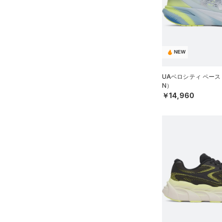
スウェット＆フリース
（4）
ロングTシャツ
（2）
サックパック
スポーツスタイルシューズ
（0）
アンダーウェア
（1）
パーカー&トレーナー
（0）
（0）
ウェストバッグ
（0）
スカート
（1）
ジャケット
（0）
サンダル
（0）
ダッフルバッグ
（0）
スイムウェア
（1）
ジャージ
NEW
（5）
キャップ＆ビーニー
サイズ
（0）
ベスト
（0）
ベルト
UAベロシティ ペース
N）
（0）
ダウン・コート
16.5
（2）
グローブ・手袋
カラー
￥14,960
（0）
スポーツブラ
17.0
（0）
アイウェア
（0）
セットアップ
17.5
価格
リストバンド＆ヘッドバンド
ブラック
ホワイト
ブラウン
グリーン
（0）
18.0
（0）
スイムウェア
テクノロジー
18.5
（0）
スポーツマスク
～
円
円
19.0
ブルー
パープル
レッド
イエロー
（16）
ソックス
FLOW(フロー)
（3）
在庫
19.5
（0）
ネックウォーマー
HOVR(ホバー)
（31）
20.0
オレンジ
その他
（2）
在庫あり
スリーブ
CHARGED(チャージド)
限定
20.5
（27）
（0）
タオル