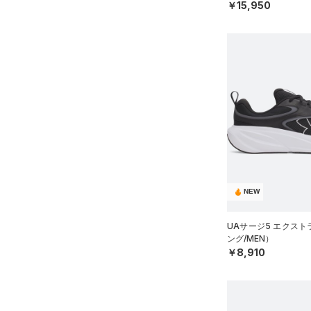
￥15,950
28.5
Charged Cotton(チャージド
コットン)
（0）
29.0
Rival Fleece(ライバルフリー
29.5
ス)
（0）
30.0
Armour Fleece(アーマーフリ
30.5
ース)
（0）
31.0
31.5
32.0
33.0
34.0
NEW
35.0
UAサージ5 エクス
ング/MEN）
￥8,910