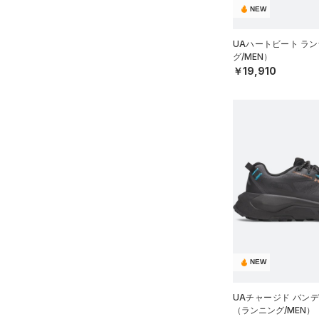
21.0
NEW
直営限定
（6）
MICRO G(マイクロＧ)
（0）
コレクション
（0）
ボール
21.5
公式サイト限定
（0）
TRIBASE(トライベース)
（0）
UAハートビート ラ
イヤホン＆ヘッドホン
22.0
（0）
プロジェクトロック
（0）
在庫残りわずか
（0）
グ/MEN）
（0）
22.5
ウォーターボトル
￥19,910
RUSH(ラッシュ)
ステフィン・カリー
（0）
（3）
23.0
（0）
その他
ISO-CHILL(アイソチル)
アジア限定
（0）
（0）
23.5
Tech(テック)
（0）
24.0
COLDGEAR ARMOUR(コール
24.5
ドギアアーマー)
（0）
25.0
HEATGEAR ARMOUR(ヒート
ギアアーマー)
（0）
25.5
STORM(ストーム)
（0）
26.0
COLDGEAR INFRARED(コー
26.5
ルドギアインフラレッド)
27.0
NEW
（0）
27.5
AUXETIC(オーゼティック)
UAチャージド バンディ
28.0
（0）
（ランニング/MEN）