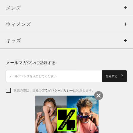
メンズ
メンズ
ウィメンズ
トップス
ウィメンズ
キッズ
トップス
ボトムス
キッズ
トップス
ボトムス
シューズ
シューズ
メールマガジンに登録する
ボトムス
シューズ
アクセサリー
アクセサリー
登録する
シューズ
アクセサリー
購読の際は、当社の
プライバシーポリシー
に同意します。
アクセサリー
スポーツブラ
レギンス＆タイツ