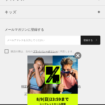
キッズ
トップス
ボトムス
キッズ
トップス
ボトムス
シューズ
シューズ
メールマガジンに登録する
ボトムス
シューズ
アクセサリー
アクセサリー
登録する
シューズ
アクセサリー
購読の際は、当社の
プライバシーポリシー
に同意します。
アクセサリー
スポーツブラ
レギンス＆タイツ
特定商取引法に基づく通販の表記
会員規約
プライバシーポリシー