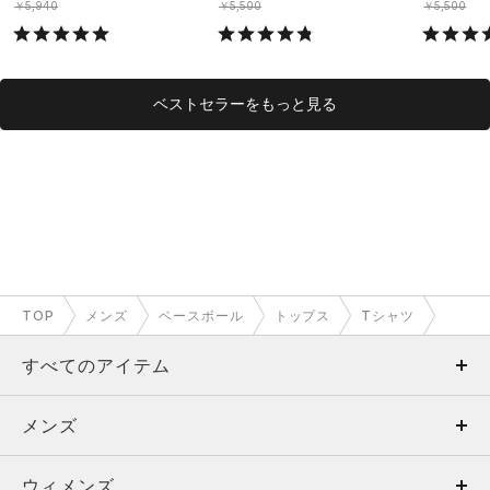
￥5,940
￥5,500
￥5,500
ベストセラーをもっと見る
TOP
メンズ
ベースボール
トップス
Tシャツ
すべてのアイテム
メンズ
メンズ
ウィメンズ
トップス
ウィメンズ