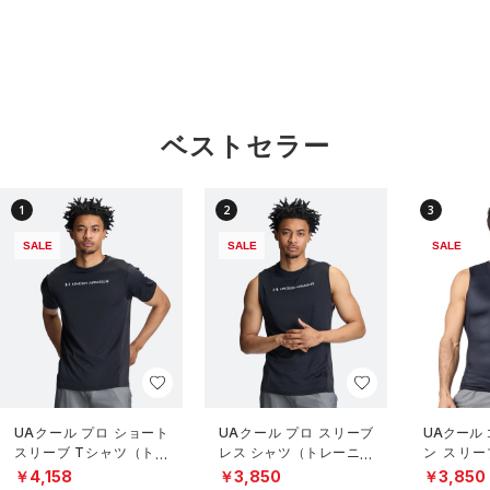
ベストセラー
1
2
3
SALE
SALE
SALE
UAクール プロ ショート
UAクール プロ スリーブ
UAクール
スリーブ Tシャツ（トレ
レス シャツ（トレーニン
ン スリー
ーニング/MEN）
グ/MEN）
（トレーニ
￥4,158
￥3,850
￥3,850