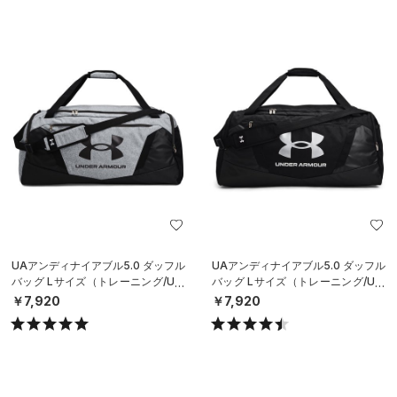
UAアンディナイアブル5.0 ダッフル
UAアンディナイアブル5.0 ダッフル
バッグ Lサイズ（トレーニング/UNI
バッグ Lサイズ（トレーニング/UNI
SEX）
SEX）
￥7,920
￥7,920