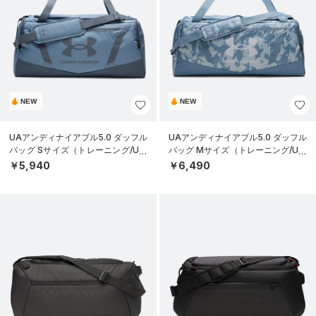
NEW
NEW
UAアンディナイアブル5.0 ダッフル
UAアンディナイアブル5.0 ダッフル
バッグ Sサイズ（トレーニング/UNI
バッグ Mサイズ（トレーニング/UNI
SEX）
SEX）
￥5,940
￥6,490