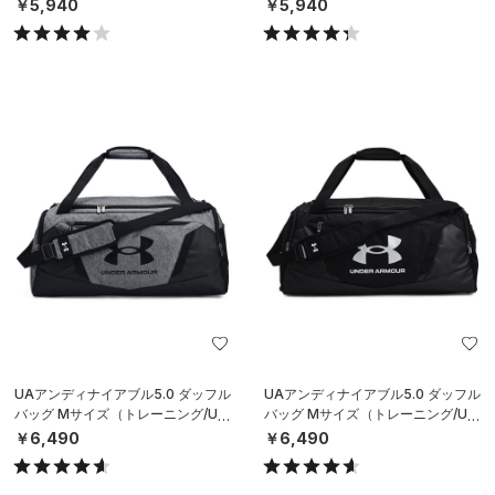
SEX）
SEX）
￥5,940
￥5,940
UAアンディナイアブル5.0 ダッフル
UAアンディナイアブル5.0 ダッフル
バッグ Mサイズ（トレーニング/UNI
バッグ Mサイズ（トレーニング/UNI
SEX）
SEX）
￥6,490
￥6,490