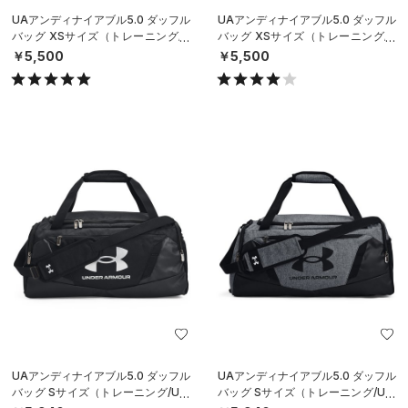
UAアンディナイアブル5.0 ダッフル
UAアンディナイアブル5.0 ダッフル
バッグ XSサイズ（トレーニング/U
バッグ XSサイズ（トレーニング/U
NISEX）
NISEX）
￥5,500
￥5,500
UAアンディナイアブル5.0 ダッフル
UAアンディナイアブル5.0 ダッフル
バッグ Sサイズ（トレーニング/UNI
バッグ Sサイズ（トレーニング/UNI