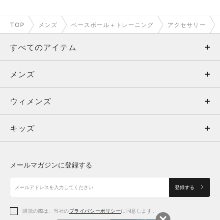
TOP
メンズ
ベースボール＋トレーニング
アクセサリー
すべてのアイテム
メンズ
メンズ
ウィメンズ
トップス
ウィメンズ
キッズ
トップス
ボトムス
キッズ
トップス
ボトムス
シューズ
シューズ
メールマガジンに登録する
ボトムス
シューズ
アクセサリー
アクセサリー
登録する
シューズ
アクセサリー
購読の際は、当社の
プライバシーポリシー
に同意します。