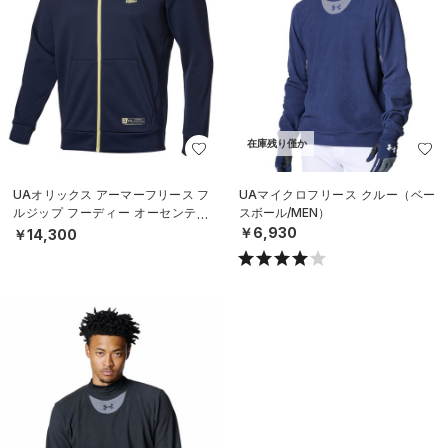
在庫残り僅か
UAオリックス アーマーフリース フ
UAマイクロフリース クルー（ベー
ルジップ フーディー オーセンティ
スボール/MEN）
ック（ベースボール/MEN）
￥6,930
￥14,300