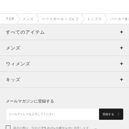
TOP
メンズ
ベースボール＋ゴルフ
トップス
パーカー&
すべてのアイテム
メンズ
メンズ
ウィメンズ
トップス
ウィメンズ
キッズ
トップス
ボトムス
キッズ
トップス
ボトムス
シューズ
シューズ
メールマガジンに登録する
ボトムス
シューズ
アクセサリー
アクセサリー
登録する
シューズ
アクセサリー
購読の際は、当社の
プライバシーポリシー
に同意します。