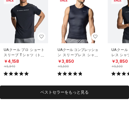
SALE
SALE
SALE
UAクール プロ ショート
UAクール コンプレッショ
UAクール
スリーブ Tシャツ（トレ
ン スリーブレス シャツ
レス シャ
ーニング/MEN）
（トレーニング/MEN）
グ/MEN）
￥4,158
￥3,850
￥3,850
￥5,940
￥5,500
￥5,500
ベストセラーをもっと見る