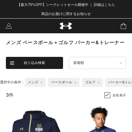
【最大75%OFF】シークレットセール開催中 ｜ 詳細はこちら
商品のお届けに関するお知らせ
メンズ ベースボール＋ゴルフ パーカー&トレーナー
絞り込み検索
新着順
選択中の条件：
メンズ
ベースボール
ゴルフ
パーカー&ト
3件
全色表示