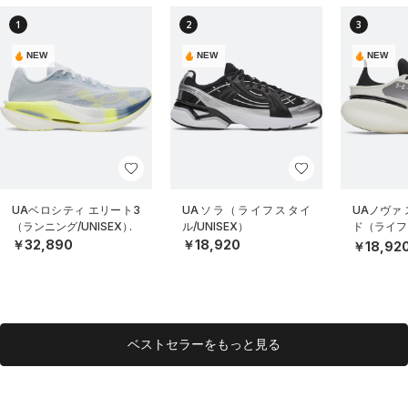
1
2
3
NEW
NEW
NEW
UAベロシティ エリート3
UAソラ（ライフスタイ
UAノヴァ
（ランニング/UNISEX）
ル/UNISEX）
ド（ライフス
EX）
￥32,890
￥18,920
￥18,92
ベストセラーをもっと見る