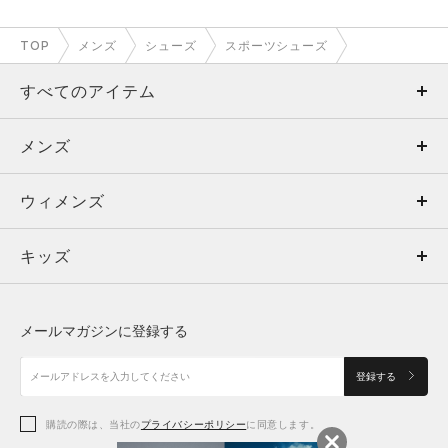
TOP
メンズ
シューズ
スポーツシューズ
すべてのアイテム
メンズ
メンズ
ウィメンズ
トップス
ウィメンズ
キッズ
トップス
ボトムス
キッズ
トップス
ボトムス
シューズ
シューズ
メールマガジンに登録する
ボトムス
シューズ
アクセサリー
アクセサリー
登録する
シューズ
アクセサリー
購読の際は、当社の
プライバシーポリシー
に同意します。