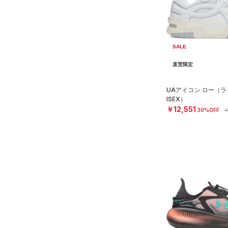
ソックス
FLOW(フロー)
（0）
在庫
19.5
（0）
ネックウォーマー
HOVR(ホバー)
（14）
20.0
オレンジ
その他
（0）
在庫あり
スリーブ
CHARGED(チャージド)
（0）
限定
20.5
SALE
（0）
タオル
MICRO G(マイクロＧ)
（0）
21.0
直営限定
（26）
直営限定
（0）
TRIBASE(トライベース)
ボール
21.5
公式サイト限定
（0）
（0）
（0）
イヤホン＆ヘッドホン
22.0
UAアイコン ロー（ラ
在庫残りわずか
（0）
RUSH(ラッシュ)
（0）
ISEX）
（2）
22.5
ウォーターボトル
￥12,551
30%OFF
￥
ISO-CHILL(アイソチル)
（0）
コレクション
23.0
（9）
その他
Tech(テック)
（0）
23.5
プロジェクトロック
（0）
COLDGEAR ARMOUR(コール
24.0
ドギアアーマー)
（0）
ステフィン・カリー
（0）
24.5
HEATGEAR ARMOUR(ヒート
アジア限定
（0）
25.0
ギアアーマー)
（0）
25.5
STORM(ストーム)
（0）
26.0
COLDGEAR INFRARED(コー
ルドギアインフラレッド)
26.5