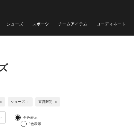
シューズ
スポーツ
チームアイテム
コーディネート
ズ
シューズ
直営限定
全色表示
1色表示