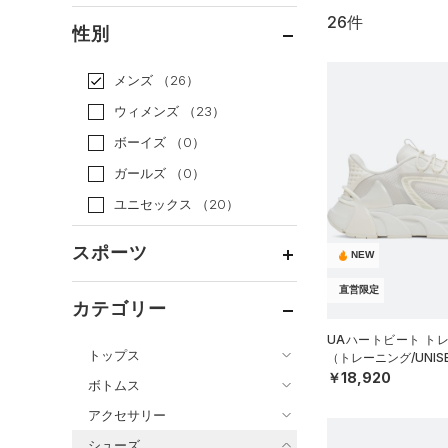
26件
通常価格
（15）
性別
セール
（11）
メンズ
（26）
ウィメンズ
（23）
ボーイズ
（0）
ガールズ
（0）
ユニセックス
（20）
スポーツ
NEW
直営限定
ベースボール
（0）
カテゴリー
バスケットボール
（0）
UAハートビート ト
トップス
（トレーニング/UNIS
ゴルフ
（0）
￥18,920
ボトムス
トレーニング
すべてのトップス
（4）
アクセサリー
すべてのボトムス
ランニング
（6）
（15）
ベースレイヤー
シューズ