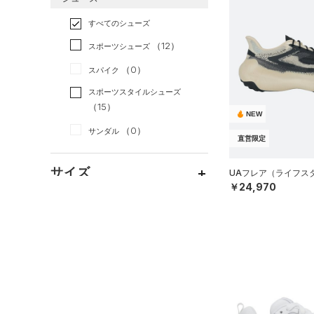
すべてのアクセサリー
（4）
スポーツスタイル
（16）
レギンス&タイツ
（12）
Tシャツ
すべてのシューズ
（0）
アメリカンフットボール
バックパック
（18）
ショートパンツ
（1）
タンクトップ
（0）
（12）
スポーツシューズ
ショルダー＆トートバッグ
（5）
パンツ(ロングパンツ)
（0）
ポロシャツ
（0）
サッカー
（0）
（0）
スパイク
（2）
スウェット＆フリース
（3）
ロングTシャツ
リカバリー
（0）
（0）
サックパック
スポーツスタイルシューズ
（4）
アンダーウェア
（1）
パーカー&トレーナー
その他
（15）
（0）
（0）
ウェストバッグ
NEW
（0）
スカート
（2）
ジャケット
（0）
サンダル
（1）
ダッフルバッグ
直営限定
（0）
スイムウェア
（2）
ジャージ
（0）
キャップ＆ビーニー
サイズ
（0）
UAフレア（ライフスタイ
ベスト
（0）
ベルト
￥24,970
（1）
ダウン・コート
16.5
（2）
グローブ・手袋
カラー
（0）
スポーツブラ
17.0
（7）
アイウェア
（0）
セットアップ
17.5
価格
リストバンド＆ヘッドバンド
ブラック
ホワイト
ブラウン
グリーン
（0）
18.0
（0）
スイムウェア
テクノロジー
18.5
（0）
スポーツマスク
～
円
円
19.0
ブルー
パープル
レッド
イエロー
（0）