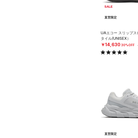
（0）
SALE
27.0
AUXETIC(オーゼティック)
27.5
直営限定
（0）
28.0
Charged Cotton(チャージド
UAエコー スリップ
28.5
コットン)
（0）
タイル/UNISEX）
￥14,630
29.0
30%OFF
Rival Fleece(ライバルフリー
ス)
（0）
29.5
Armour Fleece(アーマーフリ
30.0
ース)
（0）
30.5
31.0
31.5
32.0
33.0
34.0
35.0
直営限定