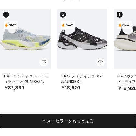
1
2
3
NEW
NEW
NEW
UAベロシティ エリート3
UAソラ（ライフスタイ
UAノヴァ
（ランニング/UNISEX）
ル/UNISEX）
ド（ライフス
EX）
￥32,890
￥18,920
￥18,92
ベストセラーをもっと見る