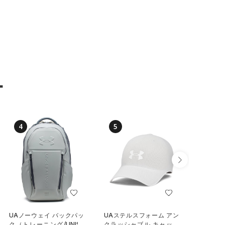
ー
4
5
6
UAノーウェイ バックパッ
UAステルスフォーム アン
UAステ
ク（トレーニング/UNISE
クラッシャブル キャップ
クラッシ