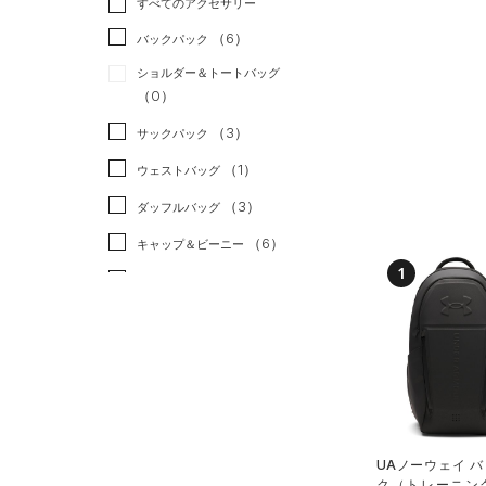
すべてのアクセサリー
（2）
スポーツスタイル
（0）
レギンス&タイツ
（39）
Tシャツ
（6）
アメリカンフットボール
バックパック
（26）
ショートパンツ
（6）
タンクトップ
（0）
ショルダー＆トートバッグ
（13）
パンツ(ロングパンツ)
（12）
ポロシャツ
（0）
サッカー
（2）
（1）
スウェット＆フリース
（4）
ロングTシャツ
リカバリー
（0）
（3）
サックパック
（5）
アンダーウェア
（4）
パーカー&トレーナー
その他
（0）
（1）
ウェストバッグ
（0）
スカート
（11）
ジャケット
（3）
ダッフルバッグ
（1）
スイムウェア
（11）
ジャージ
（6）
キャップ＆ビーニー
（0）
ベスト
1
（1）
ベルト
（0）
ダウン・コート
（3）
グローブ・手袋
（0）
スポーツブラ
（0）
アイウェア
（0）
セットアップ
リストバンド＆ヘッドバンド
（1）
（0）
スイムウェア
（0）
スポーツマスク
UAノーウェイ 
（3）
ク（トレーニング/