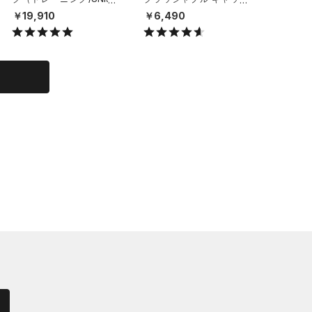
X）
（ライフスタイル/UNISE
（ライフ
￥19,910
￥6,490
￥6,49
X）
X）