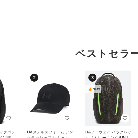
ベストセラ
2
3
NEW
バックパッ
UAステルスフォーム アン
UAノーウェイ バックパッ
UNISE
クラッシャブル キャップ
ク（トレーニング/UNISE