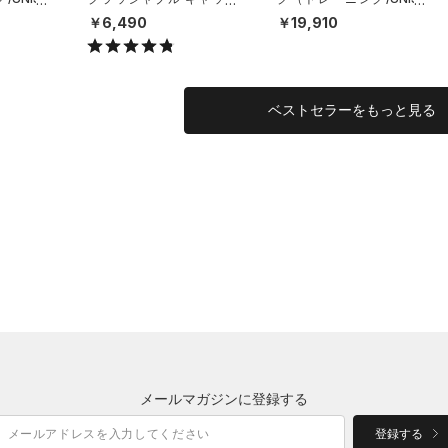
（ライフスタイル/UNISE
X）
￥6,490
￥19,910
X）
ベストセラーをもっと見る
メールマガジンに登録する
登録する