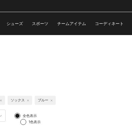
シューズ
スポーツ
チームアイテム
コーディネート
ソックス
ブルー
全色表示
1色表示