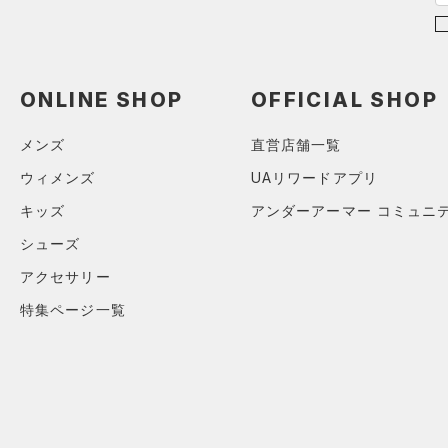
（2）
サンダル
ブラック
ホワイト
ブラウン
グリーン
XS
S
M
ブルー
パープル
レッド
イエロー
ONLINE SHOP
OFFICIAL SHOP
L
メンズ
直営店舗一覧
オレンジ
その他
ウィメンズ
UAリワードアプリ
価格
キッズ
アンダーアーマー コミュニ
シューズ
テクノロジー
アクセサリー
～
円
円
FLOW(フロー)
（0）
特集ページ一覧
在庫
HOVR(ホバー)
（0）
在庫あり
CHARGED(チャージド)
（0）
限定
MICRO G(マイクロＧ)
（0）
直営限定
（0）
コレクション
TRIBASE(トライベース)