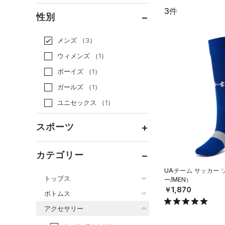
3件
通常価格
（3）
性別
セール
（0）
メンズ
（3）
ウィメンズ
（1）
ボーイズ
（1）
ガールズ
（1）
ユニセックス
（1）
スポーツ
ベースボール
（0）
カテゴリー
バスケットボール
（0）
UAチーム サッカー
トップス
ー/MEN）
ゴルフ
（0）
￥1,870
ボトムス
トレーニング
すべてのトップス
（1）
アクセサリー
すべてのボトムス
ランニング
（0）
（31）
ベースレイヤー