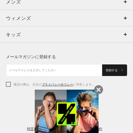
メンズ
メンズ
ウィメンズ
トップス
ウィメンズ
キッズ
トップス
ボトムス
キッズ
トップス
ボトムス
シューズ
シューズ
メールマガジンに登録する
ボトムス
シューズ
アクセサリー
アクセサリー
登録する
シューズ
アクセサリー
購読の際は、当社の
プライバシーポリシー
に同意します。
アクセサリー
スポーツブラ
レギンス＆タイツ
特定商取引法に基づく通販の表記
会員規約