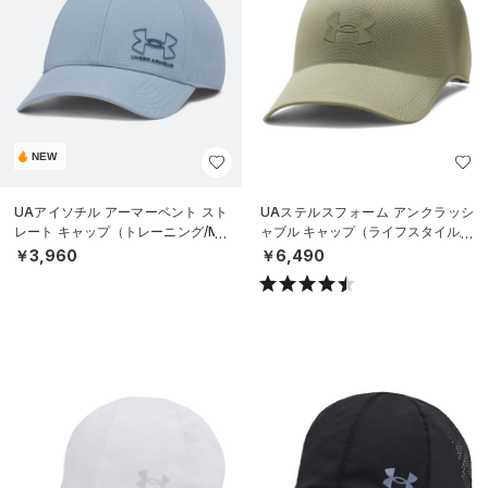
NEW
UAアイソチル アーマーベント スト
UAステルスフォーム アンクラッシ
レート キャップ（トレーニング/ME
ャブル キャップ（ライフスタイル/U
N）
NISEX）
￥3,960
￥6,490