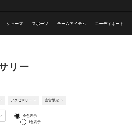
シューズ
スポーツ
チームアイテム
コーディネート
セサリー
アクセサリー
直営限定
全色表示
1色表示