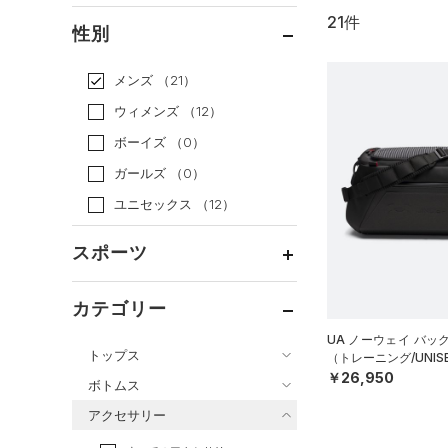
21件
通常価格
（21）
性別
セール
（0）
メンズ
（21）
ウィメンズ
（12）
ボーイズ
（0）
ガールズ
（0）
ユニセックス
（12）
スポーツ
ベースボール
（0）
カテゴリー
バスケットボール
（0）
UA ノーウェイ バッ
トップス
（トレーニング/UNIS
ゴルフ
（11）
￥26,950
ボトムス
トレーニング
すべてのトップス
（8）
アクセサリー
すべてのボトムス
ランニング
（0）
（15）
ベースレイヤー