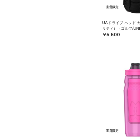
S(22cm)
STORM(ストーム)
（1）
直営限定
M(23cm)
COLDGEAR INFRARED(コー
UAドライブ ヘッド 
ルドギアインフラレッド)
ML(24cm)
リティ）（ゴルフ/UNI
（0）
L(25cm)
￥5,500
AUXETIC(オーゼティック)
XS(21cm)
（0）
XL(26cm)
Charged Cotton(チャージド
30
コットン)
（0）
34
Rival Fleece(ライバルフリー
ス)
（0）
XSSM
Armour Fleece(アーマーフリ
SMMD
ース)
（0）
MDLG
LGXL
XLXXL
直営限定