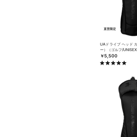
ブラック
ホワイト
ブラウン
グリーン
L(25cm)
（0）
サンダル
テクノロジー
XL(26cm)
～
円
円
YS(130cm)
ブルー
パープル
レッド
イエロー
FLOW(フロー)
（0）
直営限定
在庫
YM(140cm)
HOVR(ホバー)
（0）
YSM/YMD
UAドライブ ヘッド 
オレンジ
その他
在庫あり
CHARGED(チャージド)
（0）
限定
ー）（ゴルフ/UNISE
YL(150cm)
￥5,500
MICRO G(マイクロＧ)
（0）
YXL(160cm)
直営限定
（21）
TRIBASE(トライベース)
XS
公式サイト限定
（0）
（0）
S
在庫残りわずか
（10）
RUSH(ラッシュ)
（0）
M
ISO-CHILL(アイソチル)
（0）
コレクション
L
Tech(テック)
（0）
XL
プロジェクトロック
（0）
COLDGEAR ARMOUR(コール
ONESIZE
ドギアアーマー)
（0）
ステフィン・カリー
（0）
12インチ
HEATGEAR ARMOUR(ヒート
アジア限定
（0）
18インチ
ギアアーマー)
（0）