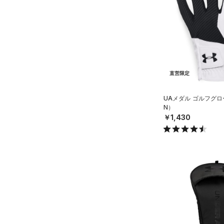
ソックス
（0）
ネックウォーマー
（0）
スリーブ
（0）
タオル
（0）
ボール
直営限定
（0）
イヤホン＆ヘッドホン
UAメダル ゴルフグロ
（2）
ウォーターボトル
N）
￥1,430
（9）
その他
シューズ
すべてのシューズ
サイズ
（12）
スポーツシューズ
S(22cm)
カラー
（0）
スパイク
M(23cm)
スポーツスタイルシューズ
ML(24cm)
（15）
価格