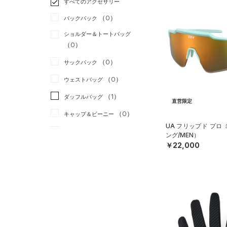
すべてのアクセサリー
（4）
スポーツスタイル
（2）
レギンス&タイツ
（12）
Tシャツ
（0）
アメリカンフットボール
バックパック
（18）
ショートパンツ
（1）
タンクトップ
（0）
ショルダー＆トートバッグ
（5）
パンツ(ロングパンツ)
（0）
ポロシャツ
（0）
サッカー
（0）
（2）
スウェット＆フリース
（3）
ロングTシャツ
リカバリー
（0）
（0）
サックパック
（4）
アンダーウェア
（1）
パーカー&トレーナー
その他
（0）
（0）
ウェストバッグ
（0）
スカート
（2）
ジャケット
（1）
ダッフルバッグ
直営限定
（0）
スイムウェア
（2）
ジャージ
（0）
キャップ＆ビーニー
（0）
ベスト
UA フリップド プロ
（0）
ベルト
ング/MEN）
（1）
ダウン・コート
￥22,000
（2）
グローブ・手袋
（0）
スポーツブラ
（7）
アイウェア
（0）
セットアップ
リストバンド＆ヘッドバンド
（0）
（0）
スイムウェア
（0）
スポーツマスク
（0）