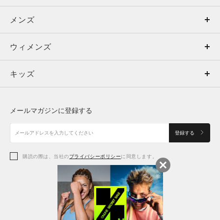
メンズ
メンズ
ウィメンズ
トップス
ウィメンズ
キッズ
トップス
ボトムス
キッズ
トップス
ボトムス
シューズ
シューズ
メールマガジンに登録する
ボトムス
シューズ
アクセサリー
アクセサリー
登録する
シューズ
アクセサリー
購読の際は、当社の
プライバシーポリシー
に同意します。
アクセサリー
スポーツブラ
レギンス＆タイツ