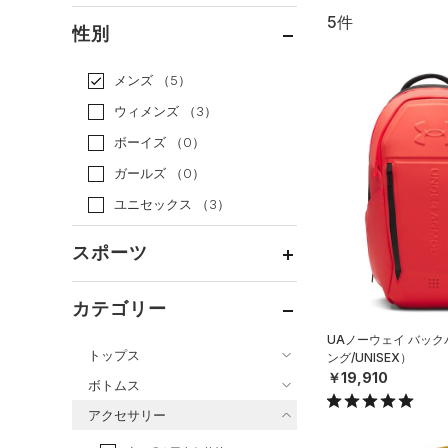
5件
通常価格
（5）
性別
セール
（0）
メンズ
（5）
ウィメンズ
（3）
ボーイズ
（0）
ガールズ
（0）
ユニセックス
（3）
スポーツ
ベースボール
（0）
カテゴリー
バスケットボール
（0）
UAノーウェイ バッ
トップス
ング/UNISEX）
ゴルフ
（0）
￥19,910
ボトムス
トレーニング
すべてのトップス
（2）
アクセサリー
すべてのボトムス
ランニング
（2）
（3）
ベースレイヤー