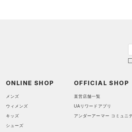
ソックス
（0）
ネックウォーマー
（0）
スリーブ
（0）
タオル
（0）
ボール
（0）
イヤホン＆ヘッドホン
（0）
ウォーターボトル
（0）
その他
ONLINE SHOP
OFFICIAL SHOP
シューズ
すべてのシューズ
サイズ
メンズ
直営店舗一覧
（2）
スポーツシューズ
ウィメンズ
UAリワードアプリ
S(22cm)
カラー
（0）
スパイク
キッズ
アンダーアーマー コミュニ
M(23cm)
（1）
スポーツスタイルシューズ
シューズ
ML(24cm)