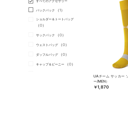
すべてのアクセサリー
（1）
スポーツスタイル
（0）
レギンス&タイツ
（8）
Tシャツ
（1）
アメリカンフットボール
バックパック
（6）
ショートパンツ
（2）
タンクトップ
（0）
ショルダー＆トートバッグ
（2）
パンツ(ロングパンツ)
（2）
ポロシャツ
（0）
サッカー
（1）
（0）
スウェット＆フリース
（0）
ロングTシャツ
リカバリー
（0）
（0）
サックパック
（0）
アンダーウェア
（0）
パーカー&トレーナー
その他
（0）
（0）
ウェストバッグ
（0）
スカート
（0）
ジャケット
（0）
ダッフルバッグ
（0）
スイムウェア
（0）
ジャージ
（0）
キャップ＆ビーニー
（1）
ベスト
（0）
ベルト
UAチーム サッカー
（0）
ダウン・コート
ー/MEN）
（0）
グローブ・手袋
￥1,870
（0）
スポーツブラ
（1）
アイウェア
（0）
セットアップ
リストバンド＆ヘッドバンド
（0）
（0）
スイムウェア
（0）
スポーツマスク
（3）