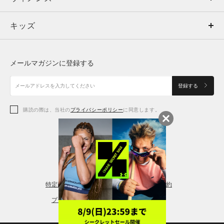
キッズ
トップス
ボトムス
キッズ
トップス
ボトムス
シューズ
シューズ
メールマガジンに登録する
ボトムス
シューズ
アクセサリー
アクセサリー
登録する
シューズ
アクセサリー
購読の際は、当社の
プライバシーポリシー
に同意します。
アクセサリー
スポーツブラ
レギンス＆タイツ
特定商取引法に基づく通販の表記
会員規約
プライバシーポリシー