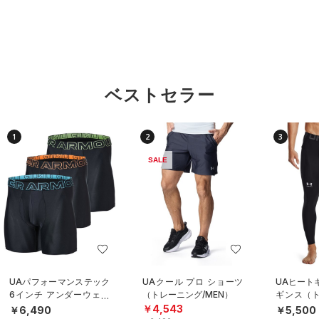
ベストセラー
1
2
3
SALE
UAパフォーマンステック
UAクール プロ ショーツ
UAヒート
6インチ アンダーウェア
（トレーニング/MEN）
ギンス（ト
（3枚セット）（トレーニ
EN）
￥4,543
￥6,490
￥5,500