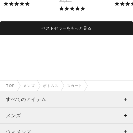
ング/MEN）
￥6,490
ベストセラーをもっと見る
TOP
メンズ
ボトムス
スカート
すべてのアイテム
メンズ
メンズ
ウィメンズ
トップス
ウィメンズ