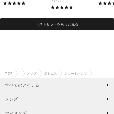
ング/MEN）
￥6,490
ベストセラーをもっと見る
TOP
メンズ
ボトムス
ショートパンツ
すべてのアイテム
メンズ
メンズ
ウィメンズ
トップス
ウィメンズ