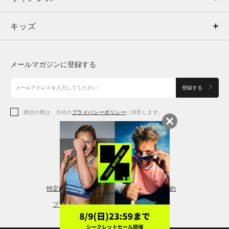
キッズ
トップス
ボトムス
キッズ
トップス
ボトムス
シューズ
シューズ
メールマガジンに登録する
ボトムス
シューズ
アクセサリー
アクセサリー
登録する
シューズ
アクセサリー
購読の際は、当社の
プライバシーポリシー
に同意します。
アクセサリー
スポーツブラ
レギンス＆タイツ
特定商取引法に基づく通販の表記
会員規約
プライバシーポリシー