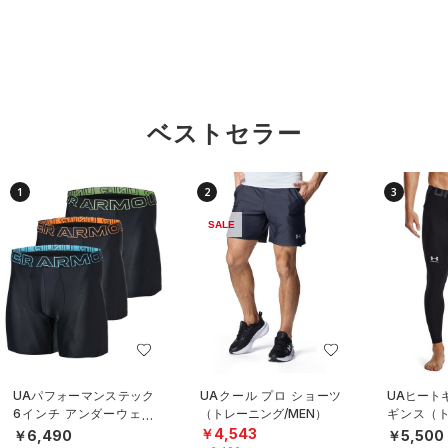
ベストセラー
1
2
3
SALE
UAパフォーマンステック
UAクール プロ ショーツ
UAヒート
6インチ アンダーウェア
（トレーニング/MEN）
ギンス（ト
（3枚セット）（トレーニ
EN）
￥4,543
￥6,490
￥5,500