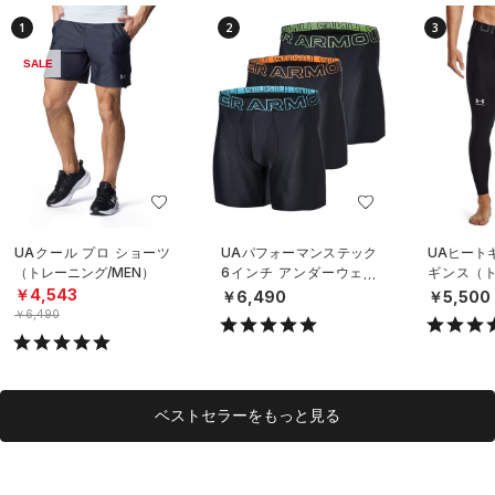
1
2
3
SALE
UAクール プロ ショーツ
UAパフォーマンステック
UAヒート
（トレーニング/MEN）
6インチ アンダーウェア
ギンス（ト
（3枚セット）（トレーニ
EN）
￥4,543
￥6,490
￥5,500
ング/MEN）
￥6,490
ベストセラーをもっと見る