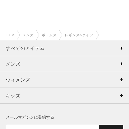
TOP
メンズ
ボトムス
レギンス&タイツ
すべてのアイテム
メンズ
メンズ
ウィメンズ
トップス
ウィメンズ
キッズ
トップス
ボトムス
キッズ
トップス
ボトムス
シューズ
シューズ
メールマガジンに登録する
ボトムス
シューズ
アクセサリー
アクセサリー