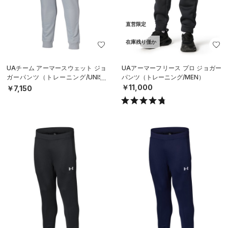
直営限定
在庫残り僅か
UAチーム アーマースウェット ジョ
UAアーマーフリース プロ ジョガー
ガーパンツ（トレーニング/UNISE
パンツ（トレーニング/MEN）
X）
￥11,000
￥7,150