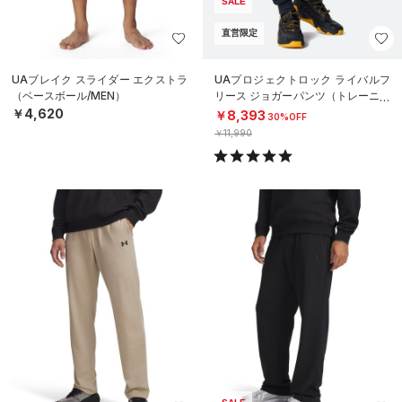
SALE
直営限定
UAブレイク スライダー エクストラ
UAプロジェクトロック ライバルフ
（ベースボール/MEN）
リース ジョガーパンツ（トレーニン
グ/MEN）
￥4,620
￥8,393
30%OFF
￥11,990