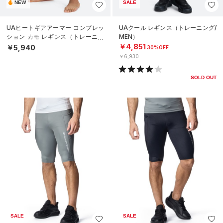
NEW
SALE
UAヒートギアアーマー コンプレッ
UAクール レギンス（トレーニング/
ション カモ レギンス（トレーニン
MEN）
グ/MEN）
￥4,851
￥5,940
30%OFF
￥6,930
SOLD OUT
SALE
SALE