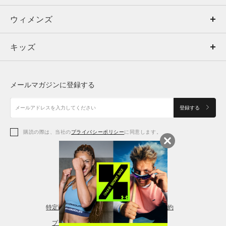
ウィメンズ
トップス
ウィメンズ
キッズ
トップス
ボトムス
キッズ
トップス
ボトムス
シューズ
シューズ
メールマガジンに登録する
ボトムス
シューズ
アクセサリー
アクセサリー
登録する
シューズ
アクセサリー
購読の際は、当社の
プライバシーポリシー
に同意します。
アクセサリー
スポーツブラ
レギンス＆タイツ
特定商取引法に基づく通販の表記
会員規約
プライバシーポリシー