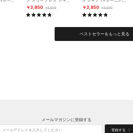
（トレーニ
ン スリーブレス シャツ
ス シャツ（トレーニング/
（トレーニング/MEN）
MEN）
￥3,850
￥3,850
￥5,500
￥5,500
ベストセラーをもっと見る
メールマガジンに登録する
登録する