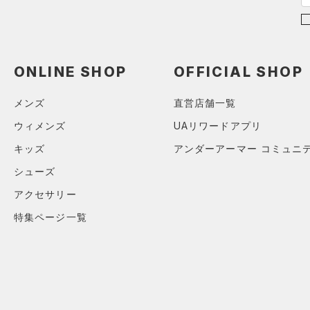
（0）
スポーツマスク
プロジェクトロック
（0）
在庫残りわずか
（3）
RUSH(ラッシュ)
（0）
（62）
ソックス
ステフィン・カリー
（0）
ISO-CHILL(アイソチル)
（0）
（1）
ネックウォーマー
アジア限定
（0）
Tech(テック)
（0）
ONLINE SHOP
OFFICIAL SHOP
（8）
スリーブ
COLDGEAR ARMOUR(コール
（10）
ドギアアーマー)
タオル
（0）
メンズ
直営店舗一覧
HEATGEAR ARMOUR(ヒート
（0）
ボール
ウィメンズ
UAリワードアプリ
ギアアーマー)
（0）
（0）
イヤホン＆ヘッドホン
キッズ
アンダーアーマー コミュニ
STORM(ストーム)
（0）
（5）
ウォーターボトル
シューズ
COLDGEAR INFRARED(コー
（11）
その他
アクセサリー
ルドギアインフラレッド)
（0）
特集ページ一覧
AUXETIC(オーゼティック)
（0）
Charged Cotton(チャージド
コットン)
（0）
Rival Fleece(ライバルフリー