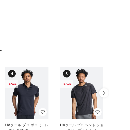
ー
4
5
6
SALE
SALE
SALE
UAクール プロ ポロ（トレ
UAクール プロ ベント ショ
UAクー