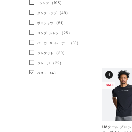
スポーツスタイル
（0）
（195）
Tシャツ
アメリカンフットボール
（48）
タンクトップ
（0）
（51）
ポロシャツ
サッカー
（3）
（25）
ロングTシャツ
リカバリー
（0）
（13）
パーカー&トレーナー
その他
（0）
（39）
ジャケット
（22）
ジャージ
（4）
ベスト
1
（2）
ダウン・コート
SALE
（0）
スポーツブラ
（0）
セットアップ
（1）
スイムウェア
ボトムス
UAクール プロ 