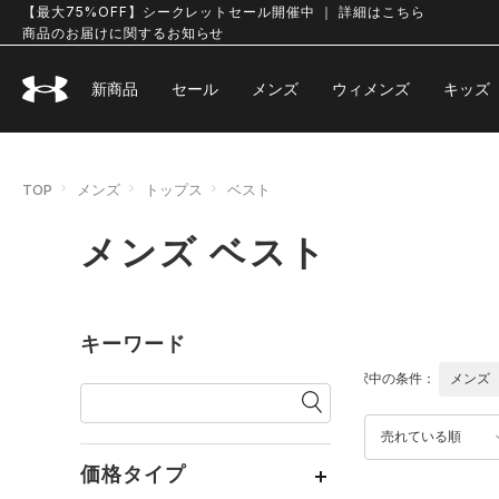
【最大75%OFF】シークレットセール開催中 ｜ 詳細はこちら
商品のお届けに関するお知らせ
新商品
セール
メンズ
ウィメンズ
キッズ
TOP
メンズ
トップス
ベスト
メンズ ベスト
キーワード
選択中の条件：
メンズ
売れている順
価格タイプ