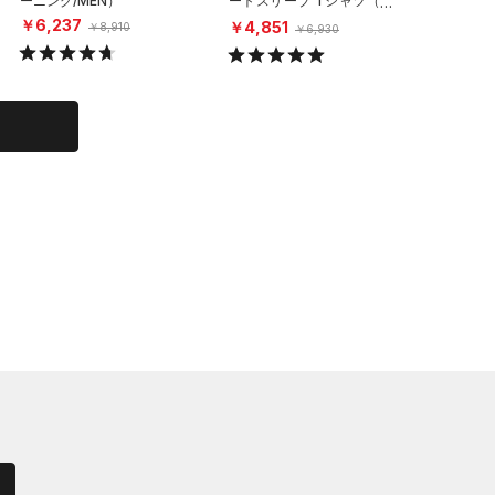
ーニング/MEN）
ートスリーブ Tシャツ（ト
ーニング/
レーニング/MEN）
￥6,237
￥6,23
￥4,851
￥8,910
￥6,930