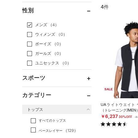
4件
通常価格
（3）
性別
セール
（1）
メンズ
（4）
ウィメンズ
（0）
ボーイズ
（0）
ガールズ
（0）
ユニセックス
（0）
スポーツ
SALE
ベースボール
（0）
カテゴリー
バスケットボール
（0）
UAライトウエイト 
トップス
（トレーニング/MEN
ゴルフ
（0）
￥6,237
30%OFF
￥
トレーニング
すべてのトップス
（1）
ランニング
（0）
（129）
ベースレイヤー