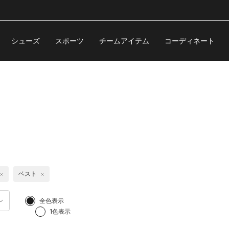
シューズ
スポーツ
チームアイテム
コーディネート
ベスト
全色表示
1色表示