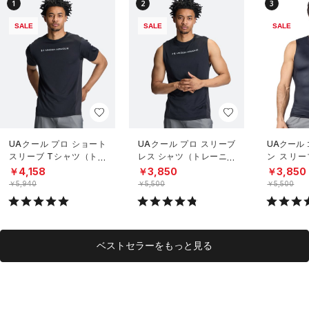
1
2
3
SALE
SALE
SALE
UAクール プロ ショート
UAクール プロ スリーブ
UAクール
スリーブ Tシャツ（トレ
レス シャツ（トレーニン
ン スリー
ーニング/MEN）
グ/MEN）
（トレーニ
￥4,158
￥3,850
￥3,850
￥5,940
￥5,500
￥5,500
ベストセラーをもっと見る