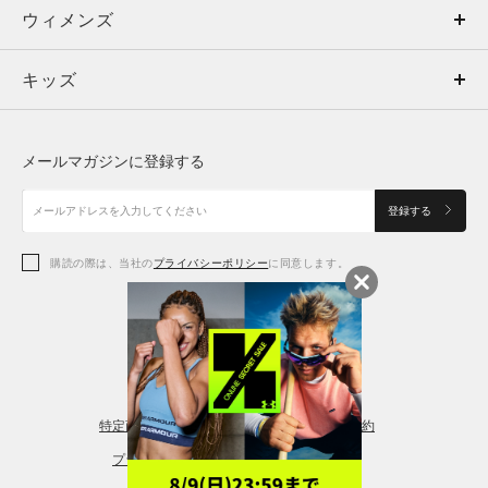
ウィメンズ
トップス
ウィメンズ
キッズ
トップス
ボトムス
キッズ
トップス
ボトムス
シューズ
シューズ
メールマガジンに登録する
ボトムス
シューズ
アクセサリー
アクセサリー
登録する
シューズ
アクセサリー
購読の際は、当社の
プライバシーポリシー
に同意します。
アクセサリー
スポーツブラ
レギンス＆タイツ
特定商取引法に基づく通販の表記
会員規約
プライバシーポリシー