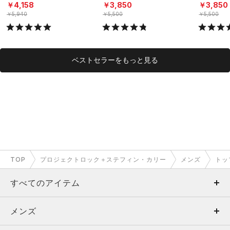
ーニング/MEN）
グ/MEN）
（トレーニ
￥4,158
￥3,850
￥3,850
￥5,940
￥5,500
￥5,500
ベストセラーをもっと見る
TOP
プロジェクトロック＋ステフィン・カリー
メンズ
トッ
すべてのアイテム
メンズ
メンズ