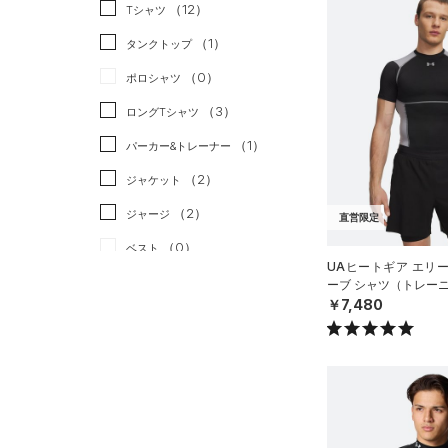
スポーツスタイル
（0）
（12）
Tシャツ
アメリカンフットボール
（1）
タンクトップ
（0）
（0）
ポロシャツ
サッカー
（0）
（3）
ロングTシャツ
リカバリー
（0）
（1）
パーカー&トレーナー
その他
（0）
（2）
ジャケット
（2）
ジャージ
直営限定
（0）
ベスト
UAヒートギア エリ
（1）
ダウン・コート
ーブ シャツ（トレーニ
￥7,480
（0）
スポーツブラ
（0）
セットアップ
（0）
スイムウェア
ボトムス