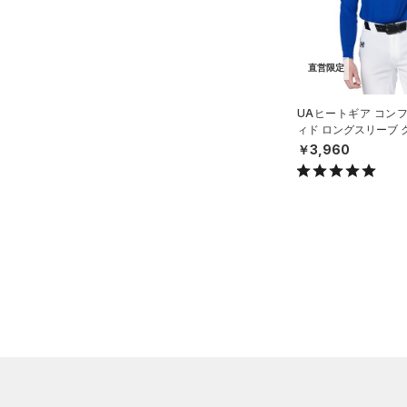
（0）
スポーツマスク
5XL
在庫残りわずか
（6）
RUSH(ラッシュ)
（0）
（0）
ソックス
6XL
ISO-CHILL(アイソチル)
（0）
コレクション
（0）
ネックウォーマー
直営限定
Tech(テック)
（0）
（0）
スリーブ
プロジェクトロック
（0）
COLDGEAR ARMOUR(コール
UAヒートギア コン
（0）
ィド ロングスリーブ 
ドギアアーマー)
タオル
（0）
ステフィン・カリー
（0）
ツ（ベースボール/ME
￥3,960
HEATGEAR ARMOUR(ヒート
（0）
ボール
アジア限定
（0）
ギアアーマー)
（4）
（0）
イヤホン＆ヘッドホン
STORM(ストーム)
（0）
（2）
ウォーターボトル
COLDGEAR INFRARED(コー
（9）
その他
ルドギアインフラレッド)
（0）
AUXETIC(オーゼティック)
（0）
Charged Cotton(チャージド
コットン)
（0）
Rival Fleece(ライバルフリー