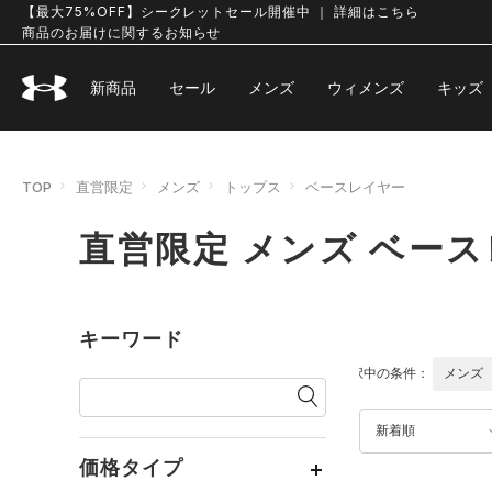
【最大75%OFF】シークレットセール開催中 ｜ 詳細はこちら
商品のお届けに関するお知らせ
新商品
セール
メンズ
ウィメンズ
キッズ
TOP
直営限定
メンズ
トップス
ベースレイヤー
直営限定 メンズ ベー
キーワード
選択中の条件：
メンズ
新着順
価格タイプ