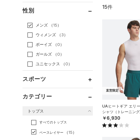
15件
通常価格
（15）
性別
セール
（0）
メンズ
（15）
ウィメンズ
（3）
ボーイズ
（0）
ガールズ
（0）
ユニセックス
（0）
スポーツ
直営限定
ベースボール
（4）
カテゴリー
バスケットボール
（0）
UAヒートギア エリ
トップス
シャツ（トレーニング/
ゴルフ
（0）
￥6,930
トレーニング
すべてのトップス
（11）
ランニング
（0）
（15）
ベースレイヤー