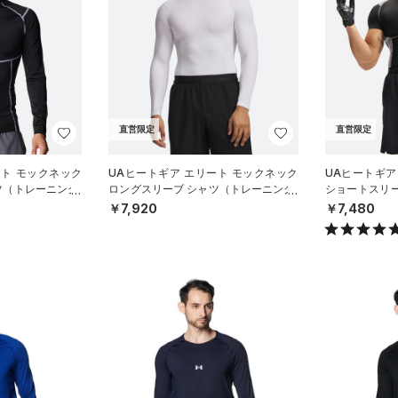
直営限定
直営限定
ート モックネック
UAヒートギア エリート モックネック
UAヒートギア
ツ（トレーニング/
ロングスリーブ シャツ（トレーニング/
ショートスリ
MEN）
グ/MEN）
￥7,920
￥7,480