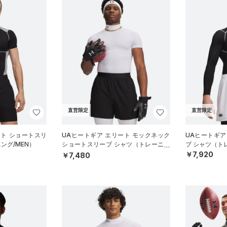
直営限定
直営限定
ート ショートスリ
UAヒートギア エリート モックネック
UAヒートギア
ング/MEN）
ショートスリーブ シャツ（トレーニン
ブ シャツ（ト
グ/MEN）
￥7,920
￥7,480