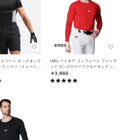
直営限定
 エリート モックネック
UAヒートギア コンフォート フィッテ
ーブ シャツ（トレーニン
ィド ロングスリーブ クルーネック シャ
ツ（ベースボール/MEN）
￥3,960