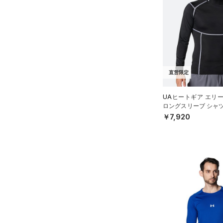
アクセサリー
すべてのボトムス
シューズ
すべてのアクセサリー
（4）
レギンス&タイツ
すべてのシューズ
（0）
バックパック
（18）
ショートパンツ
サイズ
（12）
スポーツシューズ
ショルダー＆トートバッグ
（5）
パンツ(ロングパンツ)
（0）
YS(130cm)
カラー
（0）
スパイク
（2）
直営限定
スウェット＆フリース
YM(140cm)
（0）
サックパック
スポーツスタイルシューズ
（4）
アンダーウェア
YL(150cm)
（15）
価格
UAヒートギア エリ
（0）
ウェストバッグ
ロングスリーブ シャ
（0）
ブラック
スカート
ホワイト
ブラウン
グリーン
YXL(160cm)
（0）
サンダル
（1）
MEN）
ダッフルバッグ
￥7,920
（0）
テクノロジー
S
スイムウェア
（0）
キャップ＆ビーニー
～
円
円
M
ブルー
パープル
レッド
イエロー
（0）
FLOW(フロー)
（0）
ベルト
在庫
L
HOVR(ホバー)
（0）
（2）
グローブ・手袋
XL
オレンジ
その他
在庫あり
CHARGED(チャージド)
（0）
限定
（7）
アイウェア
2XL
MICRO G(マイクロＧ)
（0）
リストバンド＆ヘッドバンド
3XL
直営限定
（15）
（0）
TRIBASE(トライベース)
4XL
公式サイト限定
（1）
（0）