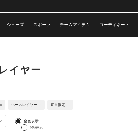
シューズ
スポーツ
チームアイテム
コーディネート
スレイヤー
ベースレイヤー
直営限定
全色表示
1色表示