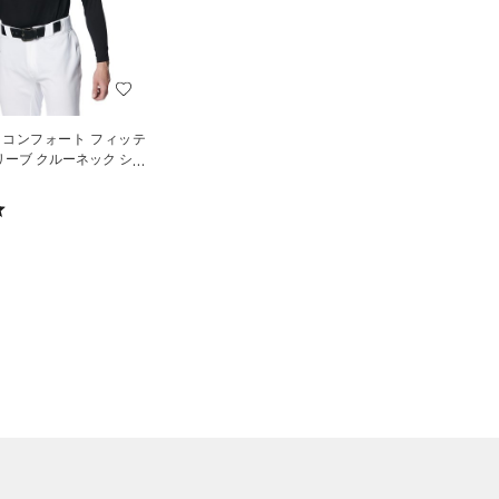
 コンフォート フィッテ
リーブ クルーネック シャ
ル/MEN）