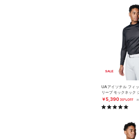
SALE
UAアイソチル フィ
リーブ モックネック 
EN）
￥5,390
30%OFF
￥