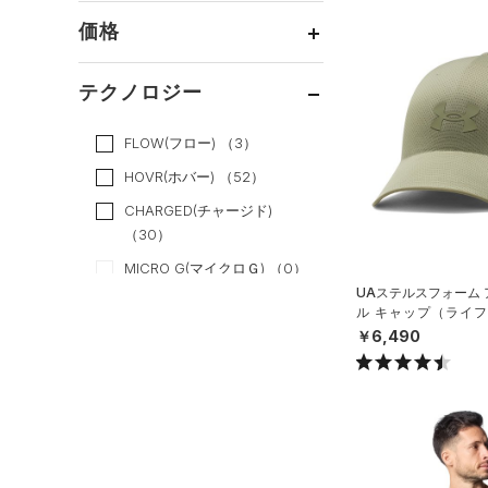
すべてのアクセサリー
（3）
スポーツスタイル
（1）
レギンス&タイツ
（2）
Tシャツ
価格
すべてのシューズ
（0）
アメリカンフットボール
バックパック
（5）
ショートパンツ
（0）
タンクトップ
ブラック
ホワイト
ブラウン
グリーン
（0）
（0）
スポーツシューズ
ショルダー＆トートバッグ
（2）
パンツ(ロングパンツ)
（6）
ポロシャツ
テクノロジー
（0）
サッカー
（0）
（0）
スパイク
～
円
円
（0）
スウェット＆フリース
（0）
ロングTシャツ
ブルー
パープル
レッド
イエロー
リカバリー
（0）
（0）
サックパック
FLOW(フロー)
（3）
スポーツスタイルシューズ
（0）
アンダーウェア
（0）
パーカー&トレーナー
その他
（0）
（0）
（0）
ウェストバッグ
HOVR(ホバー)
（52）
（0）
スカート
（0）
ジャケット
オレンジ
その他
（0）
サンダル
（0）
ダッフルバッグ
CHARGED(チャージド)
（0）
スイムウェア
（0）
（30）
ジャージ
（6）
キャップ＆ビーニー
MICRO G(マイクロＧ)
（0）
（0）
ベスト
（0）
ベルト
UAステルスフォーム
TRIBASE(トライベース)
（1）
（0）
ダウン・コート
ル キャップ（ライフス
（0）
グローブ・手袋
X）
RUSH(ラッシュ)
（12）
￥6,490
（0）
スポーツブラ
（0）
アイウェア
ISO-CHILL(アイソチル)
（0）
セットアップ
リストバンド＆ヘッドバンド
（38）
（0）
（0）
スイムウェア
Tech(テック)
（29）
（0）
スポーツマスク
COLDGEAR ARMOUR(コール
ドギアアーマー)
（0）
（0）