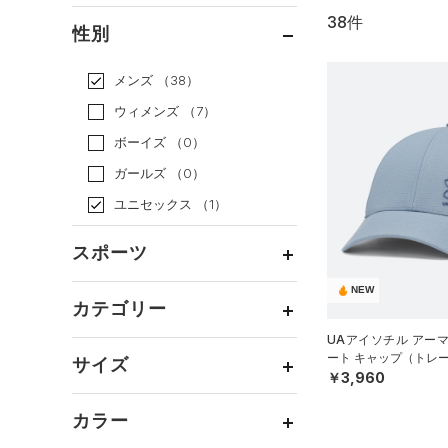
38件
通常価格
（9）
性別
セール
（29）
メンズ
（38）
ウィメンズ
（7）
ボーイズ
（0）
ガールズ
（0）
ユニセックス
（1）
スポーツ
NEW
ベースボール
（0）
カテゴリー
バスケットボール
（0）
UAアイソチル アー
トップス
ート キャップ（トレー
ゴルフ
（19）
サイズ
￥3,960
ボトムス
トレーニング
すべてのトップス
（12）
カテゴリーを選択してください。
アクセサリー
カラー
すべてのボトムス
ランニング
（6）
（14）
ベースレイヤー
シューズ