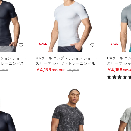
SALE
SALE
ッション ショート
UAクール コンプレッション ショート
UAクール コ
レーニング/ME
スリーブ シャツ（トレーニング/ME
スリーブ シ
N）
N）
￥4,158
￥4,158
5,940
30%OFF
￥5,940
30%