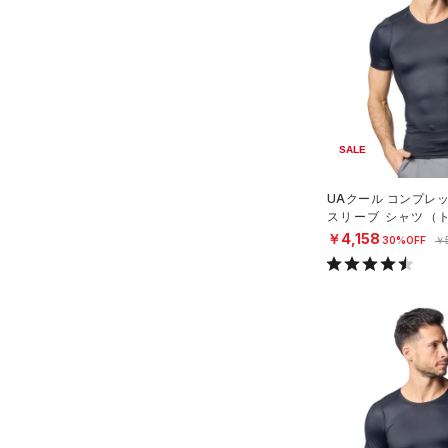
ソックス
HEATGEAR ARMOUR(ヒート
（0）
ネックウォーマー
ギアアーマー)
（23）
（0）
スリーブ
STORM(ストーム)
（71）
（0）
タオル
COLDGEAR INFRARED(コー
ルドギアインフラレッド)
（0）
ボール
SALE
（2）
（0）
イヤホン＆ヘッドホン
AUXETIC(オーゼティック)
UAクール コンプレ
（0）
ウォーターボトル
（0）
スリーブ シャツ（ト
N）
（0）
￥4,158
その他
Charged Cotton(チャージド
30%OFF
￥
コットン)
（10）
Rival Fleece(ライバルフリー
ス)
（0）
Armour Fleece(アーマーフリ
ース)
（0）
在庫