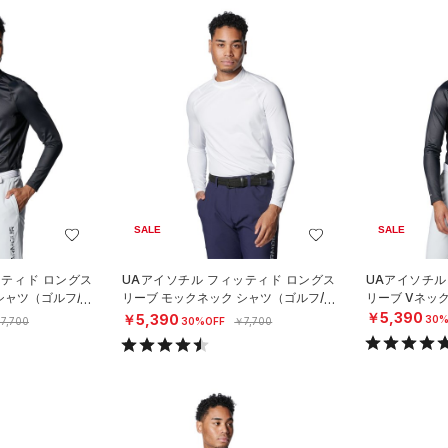
SALE
SALE
ッティド ロングス
UAアイソチル フィッティド ロングス
UAアイソチル
シャツ（ゴルフ/M
リーブ モックネック シャツ（ゴルフ/M
リーブ Vネッ
EN）
￥5,390
￥5,390
30%
7,700
30%OFF
￥7,700