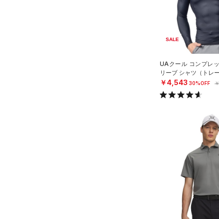
在庫あり
限定
直営限定
（0）
コレクション
SALE
公式サイト限定
（0）
プロジェクトロック
（0）
UAクール コンプレ
在庫残りわずか
（1）
リーブ シャツ（トレー
ステフィン・カリー
（0）
￥4,543
30%OFF
￥
アジア限定
（0）