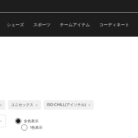
シューズ
スポーツ
チームアイテム
コーディネート
ユニセックス
ISO-CHILL(アイソチル)
全色表示
1色表示