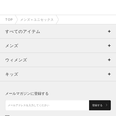
TOP
メンズ＋ユニセックス
すべてのアイテム
メンズ
メンズ
ウィメンズ
トップス
ウィメンズ
キッズ
トップス
ボトムス
キッズ
トップス
ボトムス
シューズ
シューズ
メールマガジンに登録する
ボトムス
シューズ
アクセサリー
アクセサリー
登録する