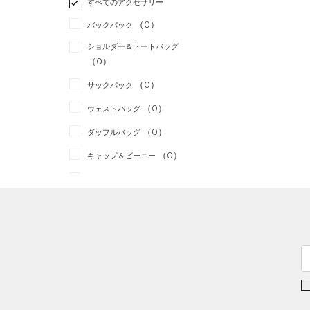
すべてのアクセサリー
（0）
スポーツスタイル
（0）
レギンス&タイツ
（0）
Tシャツ
（0）
アメリカンフットボール
バックパック
（0）
ショートパンツ
（0）
タンクトップ
（0）
ショルダー＆トートバッグ
（0）
パンツ(ロングパンツ)
（0）
ポロシャツ
（0）
サッカー
（0）
（0）
スウェット＆フリース
（0）
ロングTシャツ
リカバリー
（0）
（0）
サックパック
（0）
アンダーウェア
（0）
パーカー&トレーナー
その他
（0）
（0）
ウェストバッグ
（0）
スカート
（0）
ジャケット
（0）
ダッフルバッグ
（0）
スイムウェア
（0）
ジャージ
（0）
キャップ＆ビーニー
（0）
ベスト
（0）
ベルト
（0）
ダウン・コート
（0）
グローブ・手袋
（0）
スポーツブラ
（0）
アイウェア
（0）
セットアップ
リストバンド＆ヘッドバンド
（0）
（0）
スイムウェア
（0）
スポーツマスク
（0）