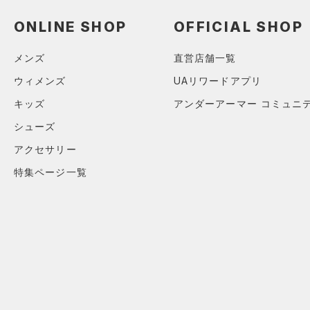
ソックス
（0）
ネックウォーマー
ONLINE SHOP
OFFICIAL SHOP
（0）
スリーブ
メンズ
直営店舗一覧
（0）
タオル
ウィメンズ
UAリワードアプリ
（0）
ボール
キッズ
アンダーアーマー コミュニ
（0）
イヤホン＆ヘッドホン
シューズ
（0）
ウォーターボトル
アクセサリー
（0）
その他
特集ページ一覧
シューズ
すべてのシューズ
サイズ
（0）
スポーツシューズ
S(22cm)
カラー
（0）
スパイク
M(23cm)
（1）
スポーツスタイルシューズ
ML(24cm)