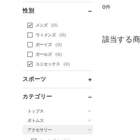
0件
通常価格
（0）
性別
セール
（0）
メンズ
（0）
ウィメンズ
（0）
該当する
ボーイズ
（0）
ガールズ
（0）
ユニセックス
（0）
スポーツ
ベースボール
（0）
カテゴリー
バスケットボール
（0）
トップス
ゴルフ
（0）
ボトムス
トレーニング
すべてのトップス
（0）
アクセサリー
すべてのボトムス
ランニング
（0）
（0）
ベースレイヤー