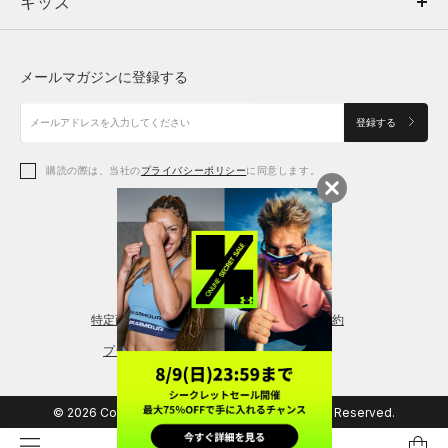
キッズ
トップス
ボトムス
キッズ
トップス
ボトムス
シューズ
シューズ
メールマガジンに登録する
ボトムス
シューズ
アクセサリー
アクセサリー
登録する
シューズ
アクセサリー
購読の際は、当社の
プライバシーポリシー
に同意します。
アクセサリー
スポーツブラ
レギンス＆タイツ
特定商取引法に基づく通販の表記
会員規約
プライバシーポリシー
© 2026 Copyright DOME Corporation. All Rights Reserved.