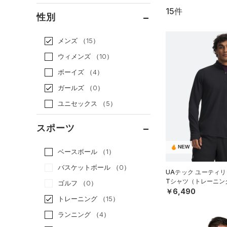
15件
通常価格
（14）
性別
セール
（1）
メンズ
（15）
ウィメンズ
（10）
ボーイズ
（4）
ガールズ
（0）
ユニセックス
（5）
スポーツ
NEW
ベースボール
（1）
バスケットボール
（0）
UAテック ユーティリ
Tシャツ（トレーニング
ゴルフ
（0）
￥6,490
トレーニング
（15）
ランニング
（4）