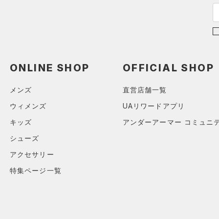
スリーブ
COLDGEAR ARMOUR(コール
（6）
ドギアアーマー)
タオル
（0）
HEATGEAR ARMOUR(ヒート
（0）
ボール
ギアアーマー)
（0）
（0）
イヤホン＆ヘッドホン
STORM(ストーム)
（0）
（5）
ONLINE SHOP
OFFICIAL SHOP
ウォーターボトル
COLDGEAR INFRARED(コー
（0）
その他
ルドギアインフラレッド)
メンズ
直営店舗一覧
（0）
ウィメンズ
UAリワードアプリ
AUXETIC(オーゼティック)
（0）
キッズ
アンダーアーマー コミュニ
Charged Cotton(チャージド
シューズ
コットン)
（0）
アクセサリー
Rival Fleece(ライバルフリー
特集ページ一覧
ス)
（0）
Armour Fleece(アーマーフリ
ース)
（0）