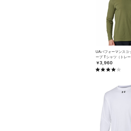
（15）
ロングTシャツ
（8）
パーカー&トレーナー
（20）
ジャケット
（13）
ジャージ
（1）
ベスト
（1）
ダウン・コート
UAパフォーマンスコ
ーブ Tシャツ（トレー
（2）
スポーツブラ
￥3,960
（0）
セットアップ
（0）
スイムウェア
ボトムス
アクセサリー
すべてのボトムス
シューズ
すべてのアクセサリー
（25）
レギンス&タイツ
すべてのシューズ
（26）
バックパック
（66）
ショートパンツ
サイズ
（7）
スポーツシューズ
ショルダー＆トートバッグ