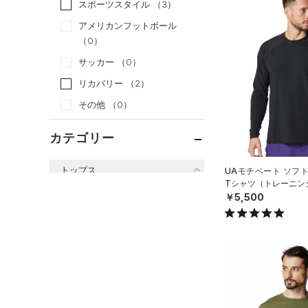
スポーツスタイル
（3）
アメリカンフットボール
（0）
サッカー
（0）
リカバリー
（2）
その他
（0）
カテゴリー
トップス
UAモチベート ソフ
Tシャツ（トレーニング
すべてのトップス
￥5,500
（61）
ベースレイヤー
（97）
Tシャツ
（33）
タンクトップ
（10）
ポロシャツ