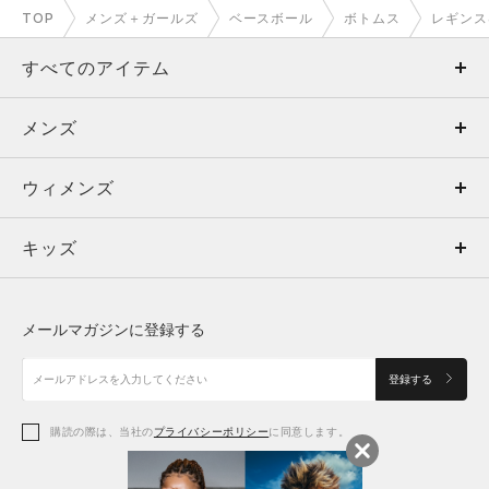
TOP
メンズ＋ガールズ
ベースボール
ボトムス
レギンス
すべてのアイテム
メンズ
メンズ
ウィメンズ
トップス
ウィメンズ
キッズ
トップス
ボトムス
キッズ
トップス
ボトムス
シューズ
シューズ
メールマガジンに登録する
ボトムス
シューズ
アクセサリー
アクセサリー
登録する
シューズ
アクセサリー
購読の際は、当社の
プライバシーポリシー
に同意します。