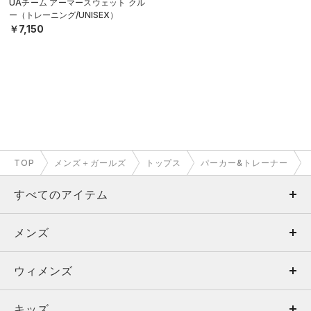
UAチーム アーマースウェット クル
ー（トレーニング/UNISEX）
￥7,150
TOP
メンズ＋ガールズ
トップス
パーカー&トレーナー
すべてのアイテム
メンズ
メンズ
ウィメンズ
トップス
ウィメンズ
キッズ
トップス
ボトムス
キッズ