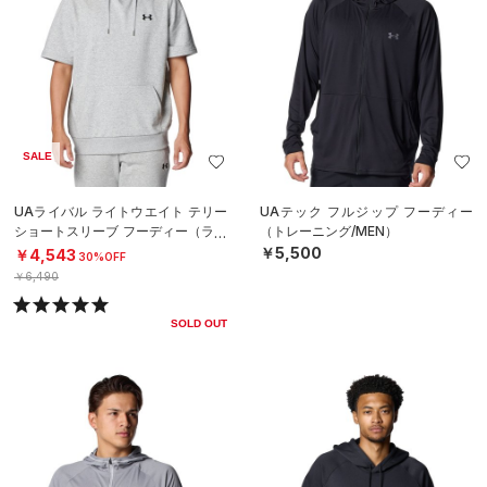
SALE
UAライバル ライトウエイト テリー
UAテック フルジップ フーディー
ショートスリーブ フーディー（ライ
（トレーニング/MEN）
フスタイル/MEN）
￥5,500
￥4,543
30%OFF
￥6,490
SOLD OUT