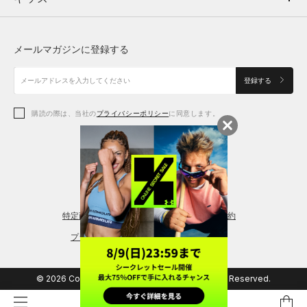
トップス
ボトムス
シューズ
シューズ
メールマガジンに登録する
ボトムス
シューズ
アクセサリー
アクセサリー
登録する
シューズ
アクセサリー
購読の際は、当社の
プライバシーポリシー
に同意します。
アクセサリー
スポーツブラ
レギンス＆タイツ
特定商取引法に基づく通販の表記
会員規約
プライバシーポリシー
© 2026 Copyright DOME Corporation. All Rights Reserved.