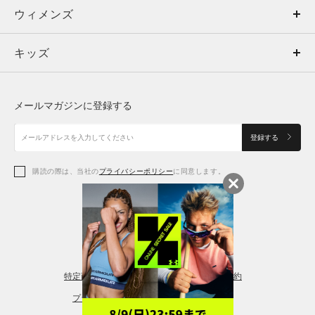
ウィメンズ
トップス
ウィメンズ
キッズ
トップス
ボトムス
キッズ
トップス
ボトムス
シューズ
シューズ
メールマガジンに登録する
ボトムス
シューズ
アクセサリー
アクセサリー
登録する
シューズ
アクセサリー
購読の際は、当社の
プライバシーポリシー
に同意します。
アクセサリー
スポーツブラ
レギンス＆タイツ
特定商取引法に基づく通販の表記
会員規約
プライバシーポリシー