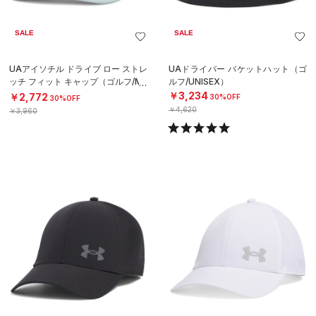
SALE
SALE
UAアイソチル ドライブ ロー ストレ
UAドライバー バケットハット（ゴ
ッチ フィット キャップ（ゴルフ/ME
ルフ/UNISEX）
N）
￥3,234
￥2,772
30%OFF
30%OFF
￥4,620
￥3,960