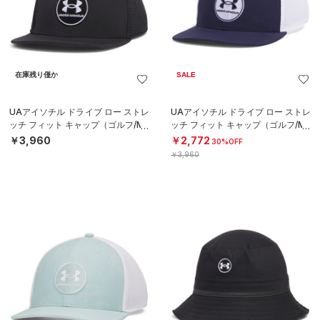
在庫残り僅か
SALE
UAアイソチル ドライブ ロー ストレ
UAアイソチル ドライブ ロー ストレ
ッチ フィット キャップ（ゴルフ/ME
ッチ フィット キャップ（ゴルフ/ME
N）
N）
￥3,960
￥2,772
30%OFF
￥3,960